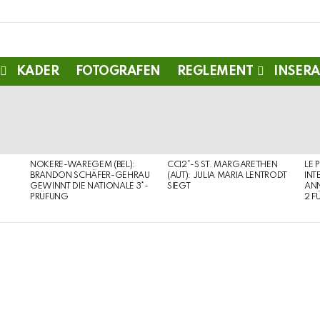
KADER
FOTOGRAFEN
REGLEMENT
INSERA
NOKERE-WAREGEM (BEL):
CCI2*-S ST. MARGARETHEN
LE 
BRANDON SCHÄFER-GEHRAU
(AUT): JULIA MARIA LENTRODT
INT
GEWINNT DIE NATIONALE 3*-
SIEGT
ANN
PRÜFUNG
2 F