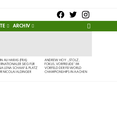
facebook
twitter
instagram
SEARCH
TE
ARCHIV
PIN AU HARAS (FRA):
ANDREW HOY: „STOLZ,
ERNATIONALER SIEG FÜR
FOKUS, VORFREUDE“ IM
A LENA SCHAAF & PLATZ
VORFELD DER FEI WORLD
ÜR NICOLAI ALDINGER
CHAMPIONSHIPS IN AACHEN