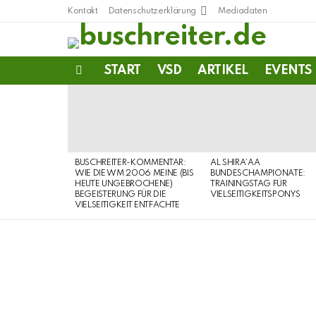
Kontakt
Datenschutzerklärung
Mediadaten
START
VSD
ARTIKEL
EVENTS
Menu
LATEST
STORIES
BUSCHREITER-KOMMENTAR:
AL SHIRA’AA
WIE DIE WM 2006 MEINE (BIS
BUNDESCHAMPIONATE:
HEUTE UNGEBROCHENE)
TRAININGSTAG FÜR
BEGEISTERUNG FÜR DIE
VIELSEITIGKEITSPONYS
VIELSEITIGKEIT ENTFACHTE