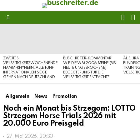
FOLL
S
US
Menu
LATEST
STORIES
ZWEITES
BUSCHREITER-KOMMENTAR:
AL SHIRA
VIELSEITIGKEITSWOCHENENDE
WIE DIE WM 2006 MEINE (BIS
BUNDESC
HAMM-RHYNERN: ALLE FÜNF
HEUTE UNGEBROCHENE)
TRAININ
INTERNATIONALEN SIEGE
BEGEISTERUNG FÜR DIE
VIELSEIT
GEHEN NACH DEUTSCHLAND
VIELSEITIGKEIT ENTFACHTE
Allgemein
News
Promotion
Noch ein Monat bis Strzegom: LOTTO
Strzegom Horse Trials 2026 mit
20.000 Euro Preisgeld
27. Mai 2026, 20:30