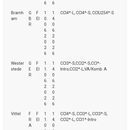
6
6
Bramh
G
F
1
1
CCI4*-L, CCI4*-S, CCIU254*-S
am
B
EI
0.
4.
R
0
0
6.
6.
2
2
0
0
2
2
6
6
Wester
G
F
1
1
CCI3*-S;CCI2*-S;CCI*-
stede
E
EI
1.
4.
Intro;CCI2*-L;VA/Komb. A
R
0
0
6.
6.
2
2
0
0
2
2
6
6
Vittel
F
F
1
1
CCI4*-S, CCI3*-L, CCI3*-S,
R
EI
1.
4.
CCI2*-L, CCI1*-Intro
A
0
0