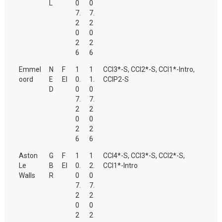
L
0
0
7.
7.
2
2
0
0
2
2
6
6
Emmel
N
F
1
1
CCI3*-S, CCI2*-S, CCI1*-Intro,
oord
E
EI
0.
1.
CCIP2-S
D
0
0
7.
7.
2
2
0
0
2
2
6
6
Aston
G
F
1
1
CCI4*-S, CCI3*-S, CCI2*-S,
Le
B
EI
0.
2.
CCI1*-Intro
Walls
R
0
0
7.
7.
2
2
0
0
2
2