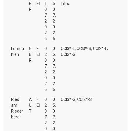
E
EI
1.
5.
Intro
R
0
0
7.
7.
2
2
0
0
2
2
6
6
Luhmü
G
F
0
0
CCI3*-L, CCI3*-S, CCI2*-L,
hlen
E
EI
2.
5.
CCI2*-S
R
0
0
7.
7.
2
2
0
0
2
2
6
6
Ried
A
F
0
0
CCI3*-S, CCI2*-S
am
U
EI
2.
5.
Rieder
T
0
0
berg
7.
7.
2
2
0
0