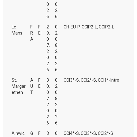
0
0
2
2
6
6
Le
F
F
2
0
CH-EU-P-CCIP2-L, CCIP2-L
Mans
R
EI
9.
2.
A
0
0
7.
8.
2
2
0
0
2
2
6
6
St.
A
F
3
0
CCI3*-S, CCI2*-S, CCI1*-Intro
Margar
U
EI
0.
2.
ethen
T
0
0
7.
8.
2
2
0
0
2
2
6
6
Alnwic
G
F
3
0
CCI4*-S, CCI3*-S, CCI2*-S