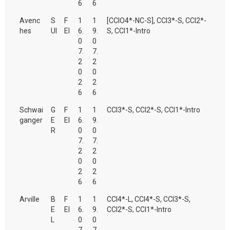
6
6
Avenc
S
F
1
1
[CCIO4*-NC-S], CCI3*-S, CCI2*-
hes
UI
EI
6.
9.
S, CCI1*-Intro
0
0
7.
7.
2
2
0
0
2
2
6
6
Schwai
G
F
1
1
CCI3*-S, CCI2*-S, CCI1*-Intro
ganger
E
EI
6.
9.
R
0
0
7.
7.
2
2
0
0
2
2
6
6
Arville
B
F
1
1
CCI4*-L, CCI4*-S, CCI3*-S,
E
EI
6.
9.
CCI2*-S, CCI1*-Intro
L
0
0