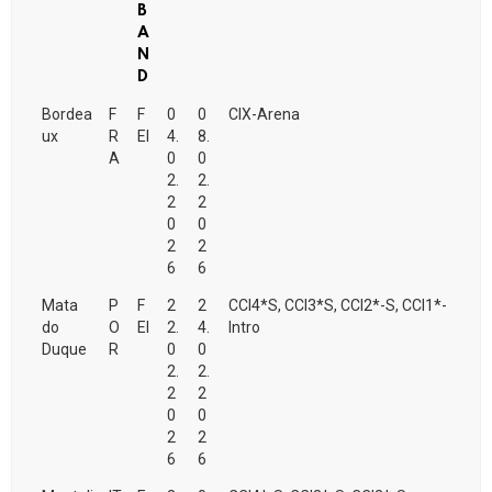
B
A
N
D
Bordea
F
F
0
0
CIX-Arena
ux
R
EI
4.
8.
A
0
0
2.
2.
2
2
0
0
2
2
6
6
Mata
P
F
2
2
CCI4*S, CCI3*S, CCI2*-S, CCI1*-
do
O
EI
2.
4.
Intro
Duque
R
0
0
2.
2.
2
2
0
0
2
2
6
6