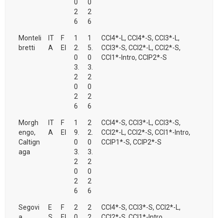
0
0
2
2
6
6
Monteli
IT
F
1
1
CCI4*-L, CCI4*-S, CCI3*-L,
bretti
A
EI
2.
5.
CCI3*-S, CCI2*-L, CCI2*-S,
0
0
CCI1*-Intro, CCIP2*-S
3.
3.
2
2
0
0
2
2
6
6
Morgh
IT
F
1
2
CCI4*-S, CCI3*-L, CCI3*-S,
engo,
A
EI
9.
2.
CCI2*-L, CCI2*-S, CCI1*-Intro,
Caltign
0
0
CCIP1*-S, CCIP2*-S
aga
3.
3.
2
2
0
0
2
2
6
6
Segovi
E
F
2
2
CCI4*-S, CCI3*-S, CCI2*-L,
a
S
EI
0.
2.
CCI2*-S, CCI1*-Intro