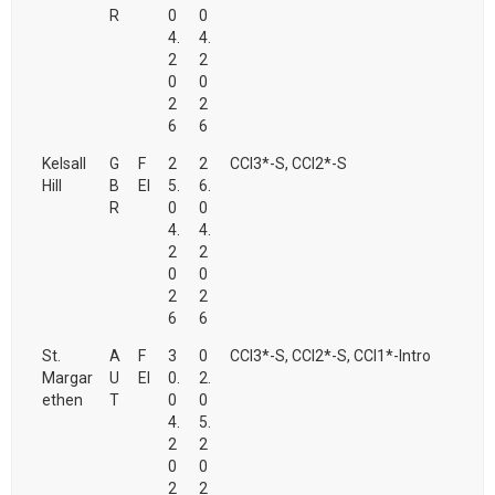
R
0
0
4.
4.
2
2
0
0
2
2
6
6
Kelsall
G
F
2
2
CCI3*-S, CCI2*-S
Hill
B
EI
5.
6.
R
0
0
4.
4.
2
2
0
0
2
2
6
6
St.
A
F
3
0
CCI3*-S, CCI2*-S, CCI1*-Intro
Margar
U
EI
0.
2.
ethen
T
0
0
4.
5.
2
2
0
0
2
2