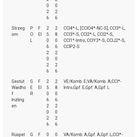
0
0
2
2
6
6
Strzeg
P
F
2
2
CCI4*-L, [CCIO4*-NC-S], CCI3*-L,
om
O
EI
5.
8.
CCI3*-S, CCI2*-L, CCI2*-S,
L
0
0
CCI1*-Intro, CCIY3*-S, CCIJ2*-S,
6.
6.
CCIP2-S
2
2
0
0
2
2
6
6
Gestüt
G
F
2
2
VE/Komb. E;VA/Komb. A;CCI*-
Waidho
E
EI
5.
8.
Intro;Gpf. E;Gpf. A;Gpf. L
f
R
0
0
Inzling
6.
6.
en
2
2
0
0
2
2
6
6
Rüspel
G
F
0
0
VA/Komb. A;Gpf. A;Gpf. L;CCI*-