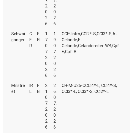
7.
7.
2
2
0
0
2
2
6
6
Schwai
G
F
1
1
CCI*-Intro;CCI2*-S;CCI3*-S;A-
ganger
E
EI
7.
9.
Gelände;E-
R
0
0
Gelände;Geländereiter-WB;Gpf.
7.
7.
E;Gpf. A
2
2
0
0
2
2
6
6
Millstre
IR
F
2
2
CH-M-U25-CCCI4*-L, CCI4*-S,
et
L
EI
1.
6.
CCI3*-L, CCI3*-S, CCI2*-L
0
0
7.
7.
2
2
0
0
2
2
6
6