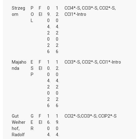
Strzeg
P
F
0
1
CCI4*-S, CCI3*-S, CCI2*-S,
om
O
EI
9.
2.
CCI1*-Intro
L
0
0
4.
4.
2
2
0
0
2
2
6
6
Majaho
E
F
1
1
CCI3*-S, CCI2*-S, CCI1*-Intro
nda
S
EI
0.
2.
P
0
0
4.
4.
2
2
0
0
2
2
6
6
Gut
G
F
1
1
CCI2*-S;CCI3*-S; CCIP2*-S
Weiher
E
EI
6.
9.
hof,
R
0
0
Radolf
4.
4.