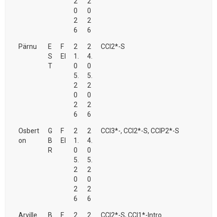
2
2
0
0
2
2
6
6
Pärnu
E
F
2
2
CCI2*-S
S
EI
1.
4.
T
0
0
5.
5.
2
2
0
0
2
2
6
6
Osbert
G
F
2
2
CCI3*-, CCI2*-S, CCIP2*-S
on
B
EI
1.
4.
R
0
0
5.
5.
2
2
0
0
2
2
6
6
Arville
B
F
2
2
CCI2*-S, CCI1*-Intro