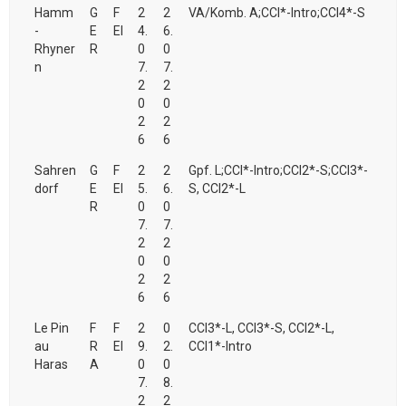
Hamm
G
F
2
2
VA/Komb. A;CCI*-Intro;CCI4*-S
-
E
EI
4.
6.
Rhyner
R
0
0
n
7.
7.
2
2
0
0
2
2
6
6
Sahren
G
F
2
2
Gpf. L;CCI*-Intro;CCI2*-S;CCI3*-
dorf
E
EI
5.
6.
S, CCI2*-L
R
0
0
7.
7.
2
2
0
0
2
2
6
6
Le Pin
F
F
2
0
CCI3*-L, CCI3*-S, CCI2*-L,
au
R
EI
9.
2.
CCI1*-Intro
Haras
A
0
0
7.
8.
2
2