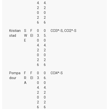
4.
4.
2
2
0
0
2
2
6
6
Kristian
S
F
0
0
CCI3*-S, CCI2*-S
stad
W
EI
3.
5.
E
0
0
4.
4.
2
2
0
0
2
2
6
6
Pompa
F
F
0
0
CCI4*-S
dour
R
EI
3.
6.
A
0
0
4.
4.
2
2
0
0
2
2
6
6