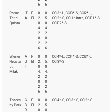
6
6
Rome
IT
F
0
0
CCI3*-L, CCI3*-S, CCI2*-L,
Tor di
A
EI
2.
5.
CCI2*-S, CCI1*-Intro, CCIP1*-S,
Quinto
0
0
CCIP2*-S
4.
4.
2
2
0
0
2
2
6
6
Wiener
A
F
0
0
CCI4*-L, CCI4*-S, CCI3*-L,
Neusta
U
EI
2.
5.
CCI3*-S
dt,
T
0
0
Milak
4.
4.
2
2
0
0
2
2
6
6
Thores
G
F
0
0
CCI4*-S, CCI3*-S, CCI2*-S
by Park
B
EI
2.
5.
R
0
0