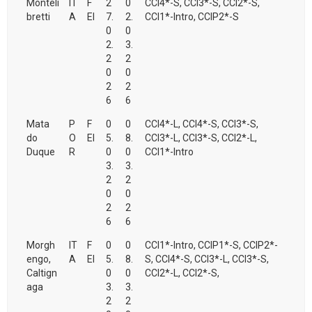
Monteli
IT
F
2
0
CCI4*-S, CCI3*-S, CCI2*-S,
bretti
A
EI
7.
2.
CCI1*-Intro, CCIP2*-S
0
0
2.
3.
2
2
0
0
2
2
6
6
Mata
P
F
0
0
CCI4*-L, CCI4*-S, CCI3*-S,
do
O
EI
5.
8.
CCI3*-L, CCI3*-S, CCI2*-L,
Duque
R
0
0
CCI1*-Intro
3.
3.
2
2
0
0
2
2
6
6
Morgh
IT
F
0
0
CCI1*-Intro, CCIP1*-S, CCIP2*-
engo,
A
EI
5.
8.
S, CCI4*-S, CCI3*-L, CCI3*-S,
Caltign
0
0
CCI2*-L, CCI2*-S,
aga
3.
3.
2
2