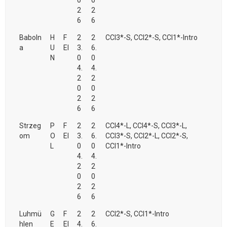
0
0
2
2
6
6
Baboln
H
F
2
2
CCI3*-S, CCI2*-S, CCI1*-Intro
a
U
EI
3.
6.
N
0
0
4.
4.
2
2
0
0
2
2
6
6
Strzeg
P
F
2
2
CCI4*-L, CCI4*-S, CCI3*-L,
om
O
EI
3.
6.
CCI3*-S, CCI2*-L, CCI2*-S,
L
0
0
CCI1*-Intro
4.
4.
2
2
0
0
2
2
6
6
Luhmü
G
F
2
2
CCI2*-S, CCI1*-Intro
hlen
E
EI
4.
6.