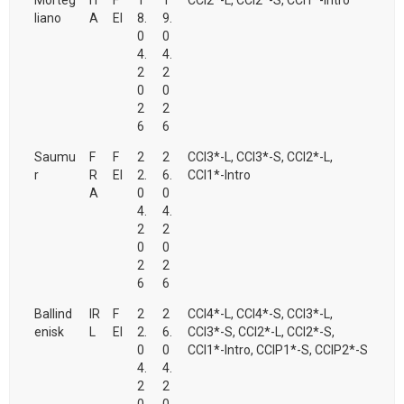
Morteg
IT
F
1
1
CCI2*-L, CCI2*-S, CCI1*-Intro
liano
A
EI
8.
9.
0
0
4.
4.
2
2
0
0
2
2
6
6
Saumu
F
F
2
2
CCI3*-L, CCI3*-S, CCI2*-L,
r
R
EI
2.
6.
CCI1*-Intro
A
0
0
4.
4.
2
2
0
0
2
2
6
6
Ballind
IR
F
2
2
CCI4*-L, CCI4*-S, CCI3*-L,
enisk
L
EI
2.
6.
CCI3*-S, CCI2*-L, CCI2*-S,
0
0
CCI1*-Intro, CCIP1*-S, CCIP2*-S
4.
4.
2
2