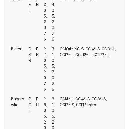
E
EI
3.
4.
L
0
0
5.
5.
2
2
0
0
2
2
6
6
Bicton
G
F
2
3
CCIO4*-NC-S, CCI4*-S, CCI3*-L,
B
EI
7.
1.
CCI2*-L, CCIJ2*-L, CCIP2*-L
R
0
0
5.
5.
2
2
0
0
2
2
6
6
Baboro
P
F
2
3
CCI4*-L, CCI4*-S, CCI3*-S,
wko
O
EI
8.
1.
CCI2*-S, CCI1*-Intro
L
0
0
5.
5.
2
2
0
0