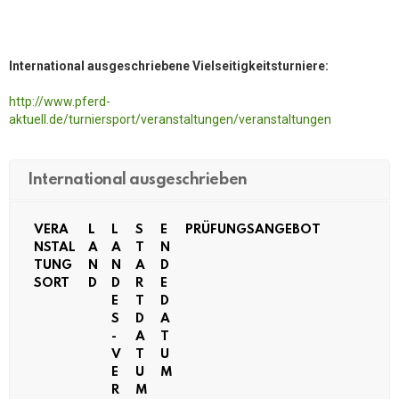
International ausgeschriebene Vielseitigkeitsturniere:
http://www.pferd-
aktuell.de/turniersport/veranstaltungen/veranstaltungen
International ausgeschrieben
VERA
L
L
S
E
PRÜFUNGSANGEBOT
NSTAL
A
A
T
N
TUNG
N
N
A
D
SORT
D
D
R
E
E
T
D
S
D
A
-
A
T
V
T
U
E
U
M
R
M