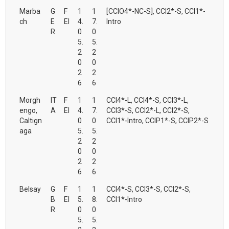
Marba
G
F
1
1
[CCIO4*-NC-S], CCI2*-S, CCI1*-
ch
E
EI
4.
7.
Intro
R
0
0
5.
5.
2
2
0
0
2
2
6
6
Morgh
IT
F
1
1
CCI4*-L, CCI4*-S, CCI3*-L,
engo,
A
EI
4.
7.
CCI3*-S, CCI2*-L, CCI2*-S,
Caltign
0
0
CCI1*-Intro, CCIP1*-S, CCIP2*-S
aga
5.
5.
2
2
0
0
2
2
6
6
Belsay
G
F
1
1
CCI4*-S, CCI3*-S, CCI2*-S,
B
EI
5.
8.
CCI1*-Intro
R
0
0
5.
5.