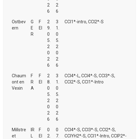
2
2
6
6
Ostbev
G
F
2
3
CCI1*-intro, CCI2*-S
ern
E
EI
9.
1.
R
0
0
5.
5.
2
2
0
0
2
2
6
6
Chaum
F
F
2
3
CCI4*-L, CCI4*-S, CCI3*-S,
ont en
R
EI
8.
1.
CCI2*-S, CCI1*-Intro
Vexin
A
0
0
5.
5.
2
2
0
0
2
2
6
6
Millstre
IR
F
0
0
CCI4*-S, CCI3*-S, CCI2*-S,
et
L
EI
2.
7.
CCIYH2*-S, CCI1*-Intro, CCIP2*-