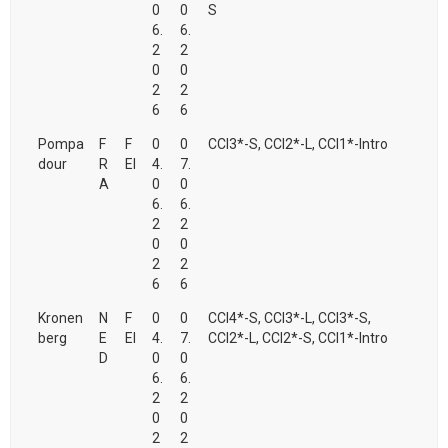
0
0
S
6.
6.
2
2
0
0
2
2
6
6
Pompa
F
F
0
0
CCI3*-S, CCI2*-L, CCI1*-Intro
dour
R
EI
4.
7.
A
0
0
6.
6.
2
2
0
0
2
2
6
6
Kronen
N
F
0
0
CCI4*-S, CCI3*-L, CCI3*-S,
berg
E
EI
4.
7.
CCI2*-L, CCI2*-S, CCI1*-Intro
D
0
0
6.
6.
2
2
0
0
2
2