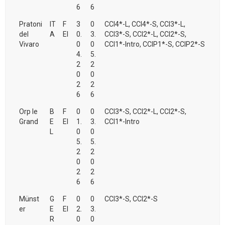
6
6
Pratoni
IT
F
3
0
CCI4*-L, CCI4*-S, CCI3*-L,
del
A
EI
0.
3.
CCI3*-S, CCI2*-L, CCI2*-S,
Vivaro
0
0
CCI1*-Intro, CCIP1*-S, CCIP2*-S
4.
5.
2
2
0
0
2
2
6
6
Orp le
B
F
0
0
CCI3*-S, CCI2*-L, CCI2*-S,
Grand
E
EI
1.
3.
CCI1*-Intro
L
0
0
5.
5.
2
2
0
0
2
2
6
6
Münst
G
F
0
0
CCI3*-S, CCI2*-S
er
E
EI
2.
3.
R
0
0