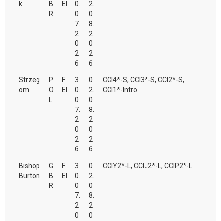
k
B
EI
0.
2.
R
0
0
7.
8.
2
2
0
0
2
2
6
6
Strzeg
P
F
3
0
CCI4*-S, CCI3*-S, CCI2*-S,
om
O
EI
0.
2.
CCI1*-Intro
L
0
0
7.
8.
2
2
0
0
2
2
6
6
Bishop
G
F
3
0
CCIY2*-L, CCIJ2*-L, CCIP2*-L
Burton
B
EI
0.
2.
R
0
0
7.
8.
2
2
0
0