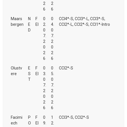
2
2
6
6
Maars
N
F
0
0
CCI4*-S, CCI3*-L, CCI3*-S,
bergen
E
EI
2.
4.
CCI2*-L, CCI2*-S, CCI1*-Intro
D
0
0
7.
7.
2
2
0
0
2
2
6
6
Olustv
E
F
0
0
CCI2*-S
ere
S
EI
3.
5.
T
0
0
7.
7.
2
2
0
0
2
2
6
6
Facimi
P
F
0
1
CCI3*-S, CCI2*-S
ech
O
EI
9.
2.