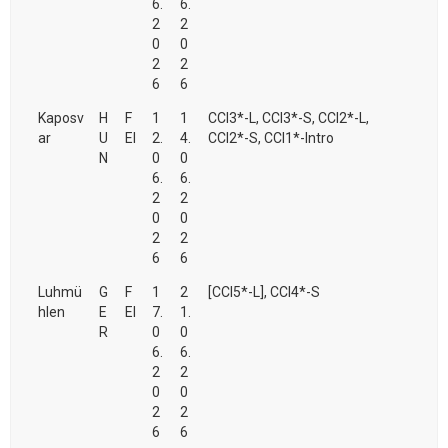
6.
6.
2
2
0
0
2
2
6
6
Kaposv
H
F
1
1
CCI3*-L, CCI3*-S, CCI2*-L,
ar
U
EI
2.
4.
CCI2*-S, CCI1*-Intro
N
0
0
6.
6.
2
2
0
0
2
2
6
6
Luhmü
G
F
1
2
[CCI5*-L], CCI4*-S
hlen
E
EI
7.
1.
R
0
0
6.
6.
2
2
0
0
2
2
6
6