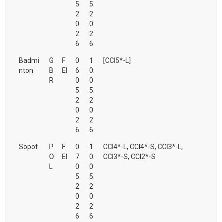
5.
5.
2
2
0
0
2
2
6
6
Badmi
G
F
0
1
[CCI5*-L]
nton
B
EI
6.
0.
R
0
0
5.
5.
2
2
0
0
2
2
6
6
Sopot
P
F
0
1
CCI4*-L, CCI4*-S, CCI3*-L,
O
EI
7.
0.
CCI3*-S, CCI2*-S
L
0
0
5.
5.
2
2
0
0
2
2
6
6