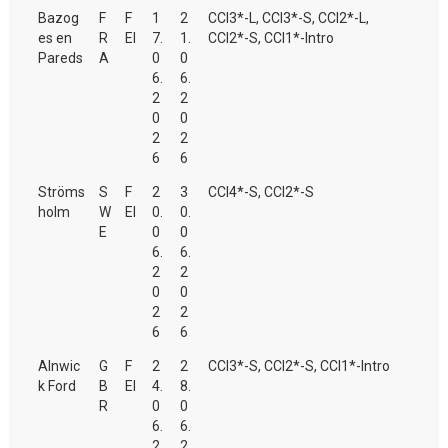
Bazog
F
F
1
2
CCI3*-L, CCI3*-S, CCI2*-L,
es en
R
EI
7.
1.
CCI2*-S, CCI1*-Intro
Pareds
A
0
0
6.
6.
2
2
0
0
2
2
6
6
Ströms
S
F
2
3
CCI4*-S, CCI2*-S
holm
W
EI
0.
0.
E
0
0
6.
6.
2
2
0
0
2
2
6
6
Alnwic
G
F
2
2
CCI3*-S, CCI2*-S, CCI1*-Intro
k Ford
B
EI
4.
8.
R
0
0
6.
6.
2
2