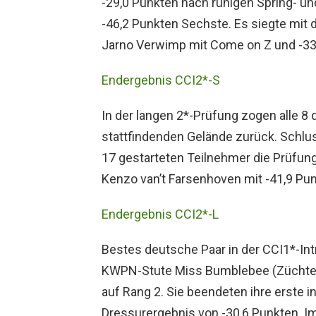
-29,0 Punkten nach ruhigen Spring- un
-46,2 Punkten Sechste. Es siegte mit 
Jarno Verwimp mit Come on Z und -33
Endergebnis CCI2*-S
In der langen 2*-Prüfung zogen alle 
stattfindenden Gelände zurück. Schlu
17 gestarteten Teilnehmer die Prüfung.
Kenzo van’t Farsenhoven mit -41,9 Pun
Endergebnis CCI2*-L
Bestes deutsche Paar in der CCI1*-Intr
KWPN-Stute Miss Bumblebee (Züchter: 
auf Rang 2. Sie beendeten ihre erste i
Dressurergebnis von -30,6 Punkten. I