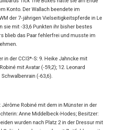
Tullibards Tick The Boxes hatte sie am Ende
m Konto. Der Wallach beendete im
M der 7-jährigen Vielseitigkeitspferde in Le
n sie mit -33,6 Punkten ihr bisher bestes
s blieb das Paar fehlerfrei und musste im
 nehmen.
r in der CCI3*-S: 9. Heike Jahncke mit
Robiné mit Avatar (-59,2); 12. Leonard
 Schwalbenrain (-63,6).
t Jérôme Robiné mit dem in Münster in der
üchterin: Anne Middelbeck-Hodes; Besitzer:
 beiden wurden nach Platz 2 in der Dressur mit