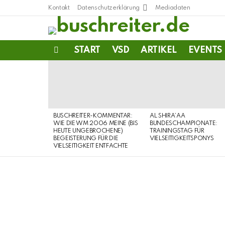
Kontakt
Datenschutzerklärung
Mediadaten
START
VSD
ARTIKEL
EVENTS
Menu
LATEST
STORIES
BUSCHREITER-KOMMENTAR:
AL SHIRA’AA
WIE DIE WM 2006 MEINE (BIS
BUNDESCHAMPIONATE:
HEUTE UNGEBROCHENE)
TRAININGSTAG FÜR
BEGEISTERUNG FÜR DIE
VIELSEITIGKEITSPONYS
VIELSEITIGKEIT ENTFACHTE