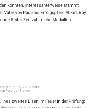
iden konnten. Interessanterweise stammt
er Vater von Paulines Erfolgspferd Abke’s Boy
Junge Reiter Zeit zahlreiche Medaillen
Aevolet M-A-F CCI3*-S März
en Foto: Jan Frohne
ulines zweites Eisen im Feuer in der Prüfung: