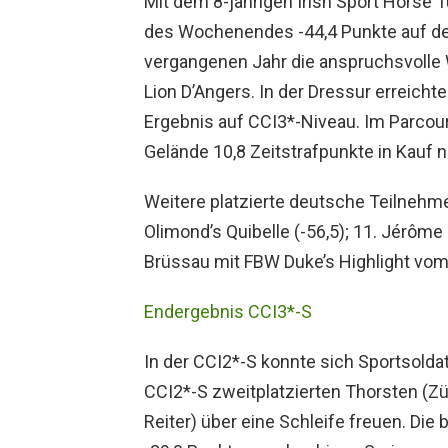
Mit dem 8-jährigen Irish Sport Horse 
des Wochenendes -44,4 Punkte auf de
vergangenen Jahr die anspruchsvolle W
Lion D’Angers. In der Dressur erreichte
Ergebnis auf CCI3*-Niveau. Im Parcour
Gelände 10,8 Zeitstrafpunkte in Kauf
Weitere platzierte deutsche Teilnehme
Olimond’s Quibelle (-56,5); 11. Jérôme 
Brüssau mit FBW Duke’s Highlight vom
Endergebnis CCI3*-S
In der CCI2*-S konnte sich Sportsolda
CCI2*-S zweitplatzierten Thorsten (Z
Reiter) über eine Schleife freuen. Die