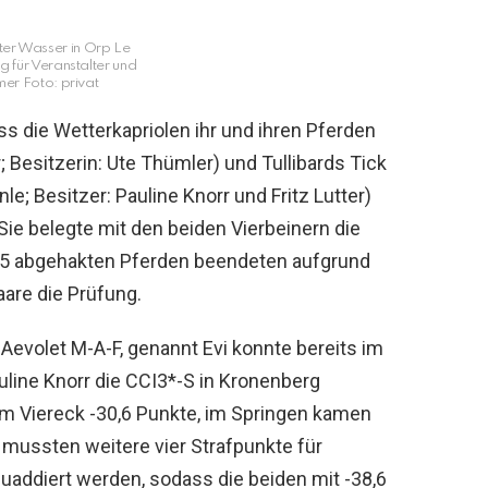
nter Wasser in Orp Le
g für Veranstalter und
mer Foto: privat
ass die Wetterkapriolen ihr und ihren Pferden
 Besitzerin: Ute Thümler) und Tullibards Tick
; Besitzer: Pauline Knorr und Fritz Lutter)
e belegte mit den beiden Vierbeinern die
 45 abgehakten Pferden beendeten aufgrund
aare die Prüfung.
Aevolet M-A-F, genannt Evi konnte bereits im
uline Knorr die CCI3*-S in Kronenberg
 im Viereck -30,6 Punkte, im Springen kamen
 mussten weitere vier Strafpunkte für
uaddiert werden, sodass die beiden mit -38,6