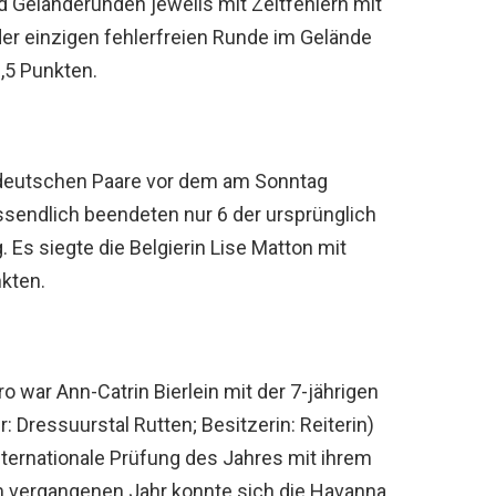
d Geländerunden jeweils mit Zeitfehlern mit
der einzigen fehlerfreien Runde im Gelände
,5 Punkten.
8 deutschen Paare vor dem am Sonntag
ssendlich beendeten nur 6 der ursprünglich
 Es siegte die Belgierin Lise Matton mit
kten.
o war Ann-Catrin Bierlein mit der 7-jährigen
Dressuurstal Rutten; Besitzerin: Reiterin)
nternationale Prüfung des Jahres mit ihrem
m vergangenen Jahr konnte sich die Havanna