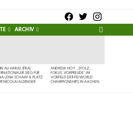
facebook
twitter
instagram
SEARCH
TE
ARCHIV
PIN AU HARAS (FRA):
ANDREW HOY: „STOLZ,
ERNATIONALER SIEG FÜR
FOKUS, VORFREUDE“ IM
A LENA SCHAAF & PLATZ
VORFELD DER FEI WORLD
ÜR NICOLAI ALDINGER
CHAMPIONSHIPS IN AACHEN