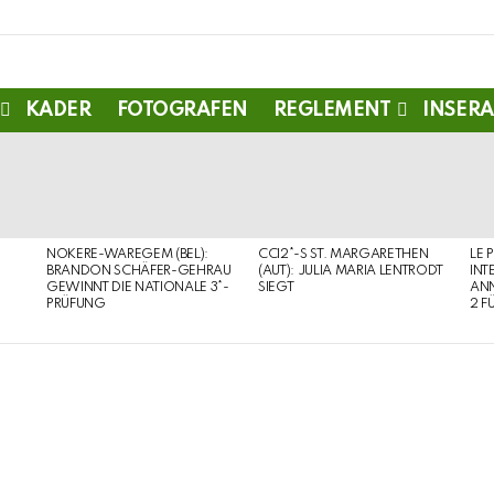
KADER
FOTOGRAFEN
REGLEMENT
INSERA
NOKERE-WAREGEM (BEL):
CCI2*-S ST. MARGARETHEN
LE 
BRANDON SCHÄFER-GEHRAU
(AUT): JULIA MARIA LENTRODT
INT
GEWINNT DIE NATIONALE 3*-
SIEGT
ANN
PRÜFUNG
2 F