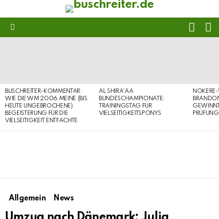
FOLL
S
US
Menu
LATEST
STORIES
BUSCHREITER-KOMMENTAR:
AL SHIRA’AA
NOKERE-
WIE DIE WM 2006 MEINE (BIS
BUNDESCHAMPIONATE:
BRANDON
HEUTE UNGEBROCHENE)
TRAININGSTAG FÜR
GEWINNT 
BEGEISTERUNG FÜR DIE
VIELSEITIGKEITSPONYS
PRÜFUNG
VIELSEITIGKEIT ENTFACHTE
Allgemein
News
Umzug nach Dänemark: Julia