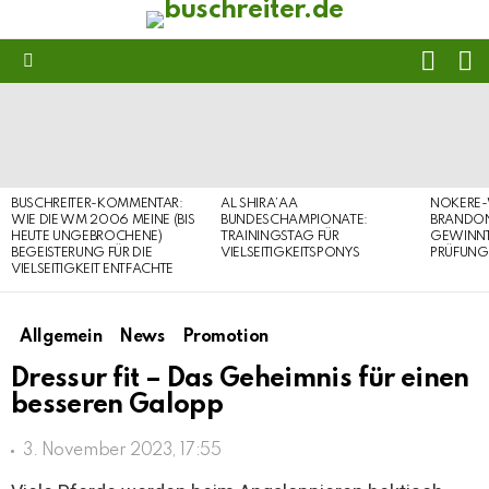
FOLL
S
US
Menu
LATEST
STORIES
BUSCHREITER-KOMMENTAR:
AL SHIRA’AA
NOKERE-
WIE DIE WM 2006 MEINE (BIS
BUNDESCHAMPIONATE:
BRANDON
HEUTE UNGEBROCHENE)
TRAININGSTAG FÜR
GEWINNT 
BEGEISTERUNG FÜR DIE
VIELSEITIGKEITSPONYS
PRÜFUNG
VIELSEITIGKEIT ENTFACHTE
Allgemein
News
Promotion
Dressur fit – Das Geheimnis für einen
besseren Galopp
3. November 2023, 17:55