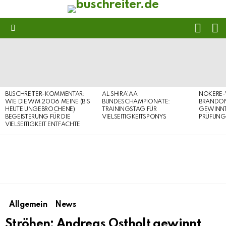
FOLL
S
US
Menu
LATEST
STORIES
BUSCHREITER-KOMMENTAR:
AL SHIRA’AA
NOKERE-
WIE DIE WM 2006 MEINE (BIS
BUNDESCHAMPIONATE:
BRANDON
HEUTE UNGEBROCHENE)
TRAININGSTAG FÜR
GEWINNT 
BEGEISTERUNG FÜR DIE
VIELSEITIGKEITSPONYS
PRÜFUNG
VIELSEITIGKEIT ENTFACHTE
Allgemein
News
Ströhen: Andreas Ostholt gewinnt