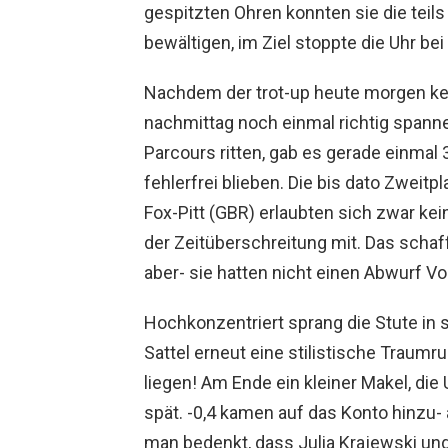
gespitzten Ohren konnten sie die teil
bewältigen, im Ziel stoppte die Uhr be
Nachdem der trot-up heute morgen kei
nachmittag noch einmal richtig spanne
Parcours ritten, gab es gerade einmal 
fehlerfrei blieben. Die bis dato Zweit
Fox-Pitt (GBR) erlaubten sich zwar k
der Zeitüberschreitung mit. Das schaff
aber- sie hatten nicht einen Abwurf V
Hochkonzentriert sprang die Stute in s
Sattel erneut eine stilistische Traumru
liegen! Am Ende ein kleiner Makel, di
spät. -0,4 kamen auf das Konto hinzu- 
man bedenkt, dass Julia Krajewski un