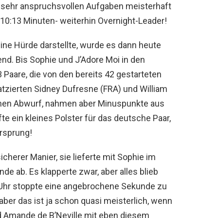
s sehr anspruchsvollen Aufgaben meisterhaft
i 10:13 Minuten- weiterhin Overnight-Leader!
ne Hürde darstellte, wurde es dann heute
nd. Bis Sophie und J’Adore Moi in den
3 Paare, die von den bereits 42 gestarteten
platzierten Sidney Dufresne (FRA) und William
einen Abwurf, nahmen aber Minuspunkte aus
te ein kleines Polster für das deutsche Paar,
orsprung!
icherer Manier, sie lieferte mit Sophie im
nde ab. Es klapperte zwar, aber alles blieb
e Uhr stoppte eine angebrochene Sekunde zu
aber das ist ja schon quasi meisterlich, wenn
d Amande de B’Neville mit eben diesem