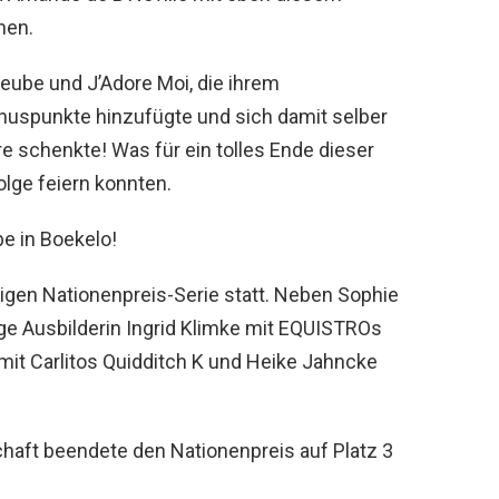
nen.
Leube und J’Adore Moi, die ihrem
nuspunkte hinzufügte und sich damit selber
e schenkte! Was für ein tolles Ende dieser
olge feiern konnten.
be in Boekelo!
rigen Nationenpreis-Serie statt. Neben Sophie
ge Ausbilderin Ingrid Klimke mit EQUISTROs
 mit Carlitos Quidditch K und Heike Jahncke
aft beendete den Nationenpreis auf Platz 3