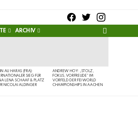
facebook
twitter
instagram
SEARCH
TE
ARCHIV
PIN AU HARAS (FRA):
ANDREW HOY: „STOLZ,
ERNATIONALER SIEG FÜR
FOKUS, VORFREUDE“ IM
A LENA SCHAAF & PLATZ
VORFELD DER FEI WORLD
ÜR NICOLAI ALDINGER
CHAMPIONSHIPS IN AACHEN