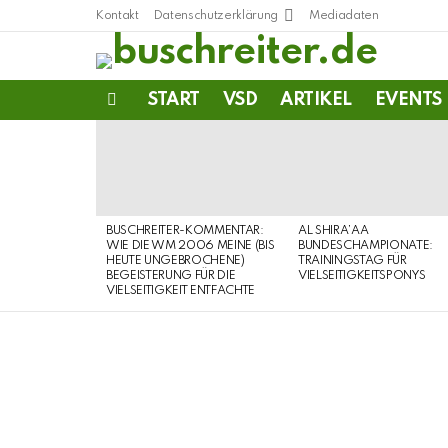
Kontakt
Datenschutzerklärung
Mediadaten
START
VSD
ARTIKEL
EVENTS
Menu
LATEST
STORIES
BUSCHREITER-KOMMENTAR:
AL SHIRA’AA
WIE DIE WM 2006 MEINE (BIS
BUNDESCHAMPIONATE:
HEUTE UNGEBROCHENE)
TRAININGSTAG FÜR
BEGEISTERUNG FÜR DIE
VIELSEITIGKEITSPONYS
VIELSEITIGKEIT ENTFACHTE