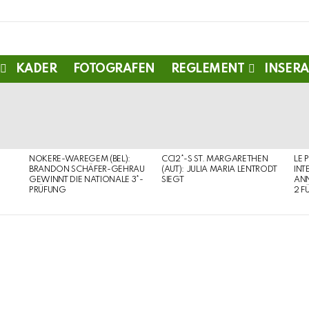
KADER
FOTOGRAFEN
REGLEMENT
INSERA
NOKERE-WAREGEM (BEL):
CCI2*-S ST. MARGARETHEN
LE 
BRANDON SCHÄFER-GEHRAU
(AUT): JULIA MARIA LENTRODT
INT
GEWINNT DIE NATIONALE 3*-
SIEGT
ANN
PRÜFUNG
2 F