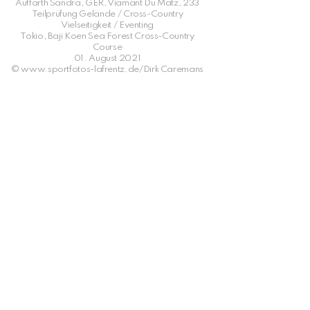
Auffarth Sandra, GER, Viamant Du Matz, 233
Teilprüfung Gelände / Cross-Country
Vielseitigkeit / Eventing
Tokio, Baji Koen Sea Forest Cross-Country
Course
01. August 2021
© www.sportfotos-lafrentz.de/Dirk Caremans