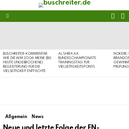
FOLL
S
US
Menu
LATEST
STORIES
BUSCHREITER-KOMMENTAR:
AL SHIRA’AA
NOKERE-
WIE DIE WM 2006 MEINE (BIS
BUNDESCHAMPIONATE:
BRANDON
HEUTE UNGEBROCHENE)
TRAININGSTAG FÜR
GEWINNT 
BEGEISTERUNG FÜR DIE
VIELSEITIGKEITSPONYS
PRÜFUNG
VIELSEITIGKEIT ENTFACHTE
Allgemein
News
Neue und letzte Folge der FN-