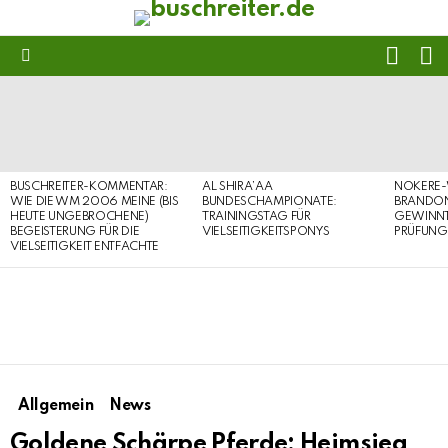
FOLL
S
US
Menu
LATEST
STORIES
BUSCHREITER-KOMMENTAR:
AL SHIRA’AA
NOKERE-
WIE DIE WM 2006 MEINE (BIS
BUNDESCHAMPIONATE:
BRANDON
HEUTE UNGEBROCHENE)
TRAININGSTAG FÜR
GEWINNT 
BEGEISTERUNG FÜR DIE
VIELSEITIGKEITSPONYS
PRÜFUNG
VIELSEITIGKEIT ENTFACHTE
Allgemein
News
Goldene Schärpe Pferde: Heimsieg