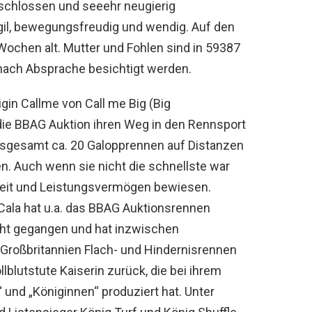
eschlossen und seeehr neugierig
gil, bewegungsfreudig und wendig. Auf den
Wochen alt. Mutter und Fohlen sind in 59387
nach Absprache besichtigt werden.
nigin Callme von Call me Big (Big
 die BBAG Auktion ihren Weg in den Rennsport
g insgesamt ca. 20 Galopprennen auf Distanzen
n. Auch wenn sie nicht die schnellste war
dheit und Leistungsvermögen bewiesen.
 Cala hat u.a. das BBAG Auktionsrennen
cht gegangen und hat inzwischen
Großbritannien Flach- und Hindernisrennen
lblutstute Kaiserin zurück, die bei ihrem
 und „Königinnen“ produziert hat. Unter