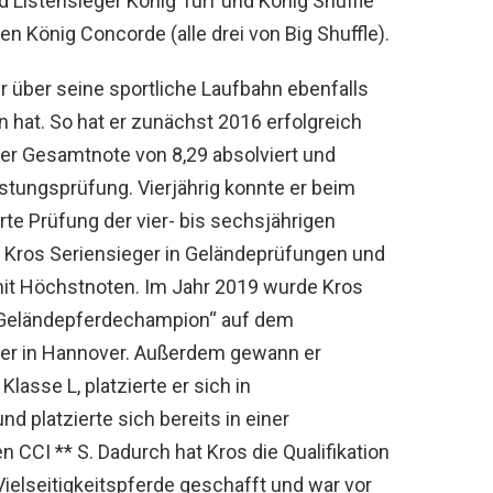
 Listensieger König Turf und König Shuffle
 König Concorde (alle drei von Big Shuffle).
r über seine sportliche Laufbahn ebenfalls
n hat. So hat er zunächst 2016 erfolgreich
ner Gesamtnote von 8,29 absolviert und
ungsprüfung. Vierjährig konnte er beim
e Prüfung der vier- bis sechsjährigen
 Kros Seriensieger in Geländeprüfungen und
mit Höchstnoten. Im Jahr 2019 wurde Kros
r Geländepferdechampion“ auf dem
ier in Hannover. Außerdem gewann er
lasse L, platzierte er sich in
d platzierte sich bereits in einer
en CCI ** S. Dadurch hat Kros die Qualifikation
Vielseitigkeitspferde geschafft und war vor