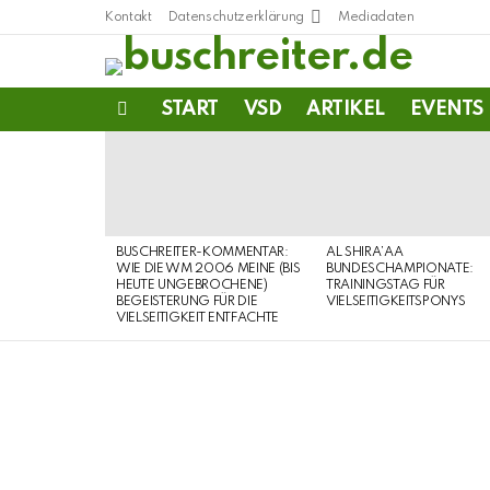
Kontakt
Datenschutzerklärung
Mediadaten
START
VSD
ARTIKEL
EVENTS
Menu
LATEST
STORIES
BUSCHREITER-KOMMENTAR:
AL SHIRA’AA
WIE DIE WM 2006 MEINE (BIS
BUNDESCHAMPIONATE:
HEUTE UNGEBROCHENE)
TRAININGSTAG FÜR
BEGEISTERUNG FÜR DIE
VIELSEITIGKEITSPONYS
VIELSEITIGKEIT ENTFACHTE