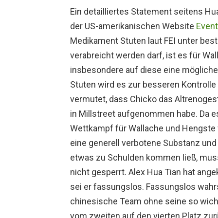
Ein detailliertes Statement seitens H
der US-amerikanischen Website
Event
Medikament Stuten laut FEI unter b
verabreicht werden darf, ist es für Wa
insbesondere auf diese eine möglich
Stuten wird es zur besseren Kontrolle
vermutet, dass Chicko das Altrenoges
in Millstreet aufgenommen habe. Da e
Wettkampf für Wallache und Hengste v
eine generell verbotene Substanz und 
etwas zu Schulden kommen ließ, muss e
nicht gesperrt. Alex Hua Tian hat ang
sei er fassungslos. Fassungslos wahrs
chinesische Team ohne seine so wicht
vom zweiten auf den vierten Platz zur