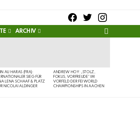
facebook
twitter
instagram
SEARCH
TE
ARCHIV
PIN AU HARAS (FRA):
ANDREW HOY: „STOLZ,
ERNATIONALER SIEG FÜR
FOKUS, VORFREUDE“ IM
A LENA SCHAAF & PLATZ
VORFELD DER FEI WORLD
ÜR NICOLAI ALDINGER
CHAMPIONSHIPS IN AACHEN