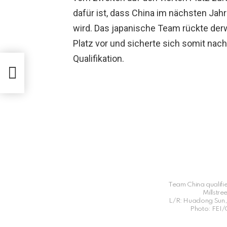
dafür ist, dass China im nächsten Jah
wird. Das japanische Team rückte derw
Platz vor und sicherte sich somit nach
Qualifikation.
 bei
Team China qualified
Millstre
L/R: Huadong Sun, A
Photo: FEI/