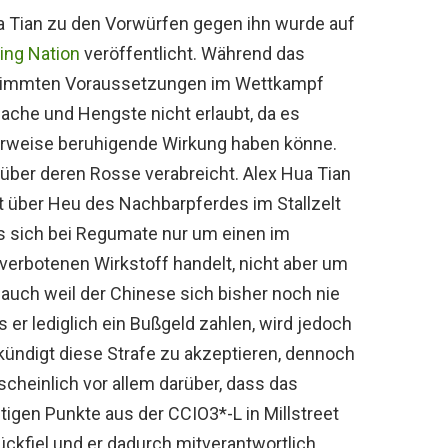
ua Tian zu den Vorwürfen gegen ihn wurde auf
ing Nation
veröffentlicht. Während das
estimmten Voraussetzungen im Wettkampf
llache und Hengste nicht erlaubt, da es
erweise beruhigende Wirkung haben könne.
 über deren Rosse verabreicht. Alex Hua Tian
t über Heu des Nachbarpferdes im Stallzelt
s sich bei Regumate nur um einen im
erbotenen Wirkstoff handelt, nicht aber um
auch weil der Chinese sich bisher noch nie
r lediglich ein Bußgeld zahlen, wird jedoch
ekündigt diese Strafe zu akzeptieren, dennoch
cheinlich vor allem darüber, dass das
igen Punkte aus der CCIO3*-L in Millstreet
ückfiel und er dadurch mitverantwortlich