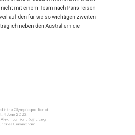
r nicht mit einem Team nach Paris reisen
eil auf den für sie so wichtigen zweiten
träglich neben den Australiern die
 in the Olympic qualifier at
et. 4 June 2023.
lex Hua Tian, Ruiji Liang .
Charles Cunningham