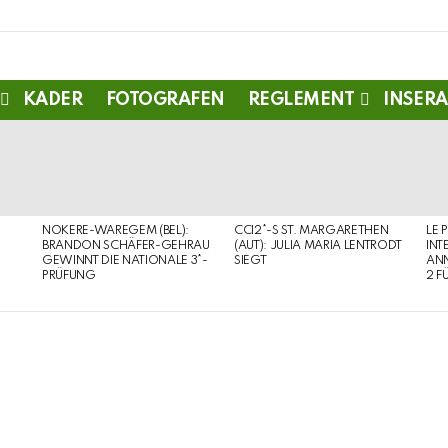
KADER
FOTOGRAFEN
REGLEMENT
INSERA
NOKERE-WAREGEM (BEL):
CCI2*-S ST. MARGARETHEN
LE 
BRANDON SCHÄFER-GEHRAU
(AUT): JULIA MARIA LENTRODT
INT
GEWINNT DIE NATIONALE 3*-
SIEGT
ANN
PRÜFUNG
2 F