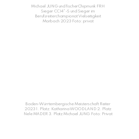
Michael JUNG und fischerChipmunk FRH
Sieger CCI4*-S und Sieger im
Berufsreiterchampionat Vielseitigkeit
Marbach 2023 Foto: privat
Baden-Würrtembergische Meisterschaft Reiter
2023 1. Platz: Katharina WOODLAND 2. Platz
Nele MADER 3. Platz Michael JUNG Foto: Privat