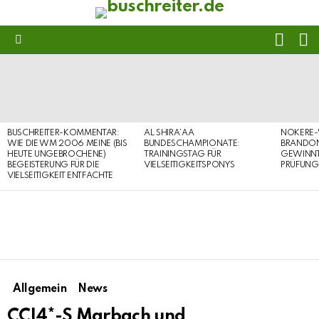
FOLL
S
US
Menu
LATEST
STORIES
BUSCHREITER-KOMMENTAR:
AL SHIRA’AA
NOKERE-
WIE DIE WM 2006 MEINE (BIS
BUNDESCHAMPIONATE:
BRANDON
HEUTE UNGEBROCHENE)
TRAININGSTAG FÜR
GEWINNT 
BEGEISTERUNG FÜR DIE
VIELSEITIGKEITSPONYS
PRÜFUNG
VIELSEITIGKEIT ENTFACHTE
Allgemein
News
CCI4*-S Marbach und