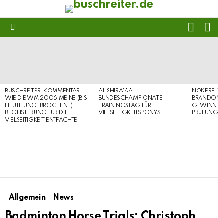
FOLL
S
US
Menu
LATEST
STORIES
BUSCHREITER-KOMMENTAR:
AL SHIRA’AA
NOKERE-
WIE DIE WM 2006 MEINE (BIS
BUNDESCHAMPIONATE:
BRANDON
HEUTE UNGEBROCHENE)
TRAININGSTAG FÜR
GEWINNT 
BEGEISTERUNG FÜR DIE
VIELSEITIGKEITSPONYS
PRÜFUNG
VIELSEITIGKEIT ENTFACHTE
Allgemein
News
Badminton Horse Trials: Christoph