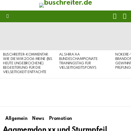
FOLL
S
US
Menu
LATEST
STORIES
BUSCHREITER-KOMMENTAR:
AL SHIRA’AA
NOKERE-
WIE DIE WM 2006 MEINE (BIS
BUNDESCHAMPIONATE:
BRANDON
HEUTE UNGEBROCHENE)
TRAININGSTAG FÜR
GEWINNT 
BEGEISTERUNG FÜR DIE
VIELSEITIGKEITSPONYS
PRÜFUNG
VIELSEITIGKEIT ENTFACHTE
Allgemein
News
Promotion
Agamemdon xx und Sturmpfeil