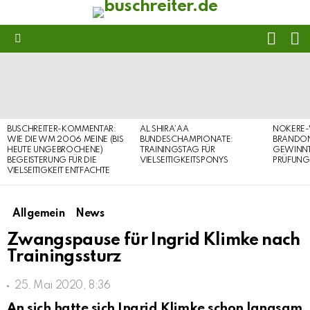
FOLL
S
US
Menu
LATEST
STORIES
BUSCHREITER-KOMMENTAR:
AL SHIRA’AA
NOKERE-
WIE DIE WM 2006 MEINE (BIS
BUNDESCHAMPIONATE:
BRANDON
HEUTE UNGEBROCHENE)
TRAININGSTAG FÜR
GEWINNT 
BEGEISTERUNG FÜR DIE
VIELSEITIGKEITSPONYS
PRÜFUNG
VIELSEITIGKEIT ENTFACHTE
Allgemein
News
Zwangspause für Ingrid Klimke nach
Trainingssturz
25. Mai 2020, 8:36
An sich hatte sich Ingrid Klimke schon langsam