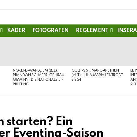
KADER
FOTOGRAFEN
REGLEMENT
INSERA
NOKERE-WAREGEM (BEL):
CCI2*-S ST. MARGARETHEN
LE 
BRANDON SCHÄFER-GEHRAU
(AUT): JULIA MARIA LENTRODT
INT
GEWINNT DIE NATIONALE 3*-
SIEGT
ANN
PRÜFUNG
2 F
 starten? Ein
er Eventing-Saison