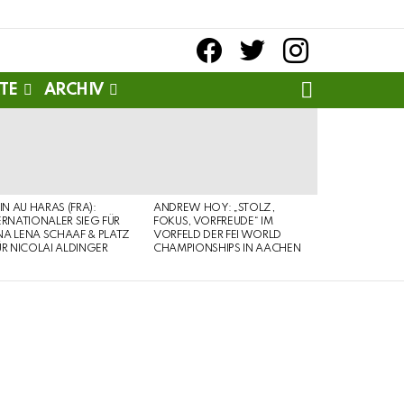
facebook
twitter
instagram
SEARCH
TE
ARCHIV
PIN AU HARAS (FRA):
ANDREW HOY: „STOLZ,
ERNATIONALER SIEG FÜR
FOKUS, VORFREUDE“ IM
A LENA SCHAAF & PLATZ
VORFELD DER FEI WORLD
ÜR NICOLAI ALDINGER
CHAMPIONSHIPS IN AACHEN