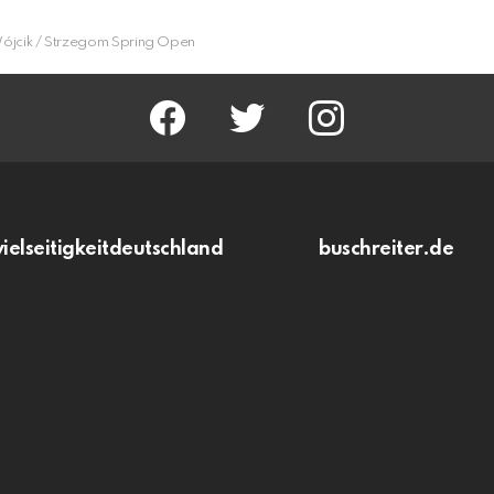
Wójcik / Strzegom Spring Open
facebook
twitter
instagram
vielseitigkeitdeutschland
buschreiter.de