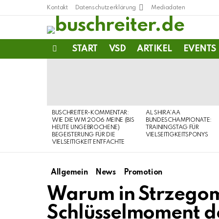
Kontakt
Datenschutzerklärung
Mediadaten
START
VSD
ARTIKEL
EVENTS
Menu
LATEST
STORIES
BUSCHREITER-KOMMENTAR:
AL SHIRA’AA
WIE DIE WM 2006 MEINE (BIS
BUNDESCHAMPIONATE:
HEUTE UNGEBROCHENE)
TRAININGSTAG FÜR
BEGEISTERUNG FÜR DIE
VIELSEITIGKEITSPONYS
VIELSEITIGKEIT ENTFACHTE
Allgemein
News
Promotion
Warum in Strzegom
Schlüsselmoment d