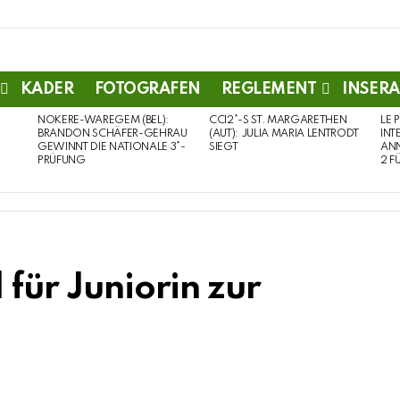
KADER
FOTOGRAFEN
REGLEMENT
INSERA
NOKERE-WAREGEM (BEL):
CCI2*-S ST. MARGARETHEN
LE 
BRANDON SCHÄFER-GEHRAU
(AUT): JULIA MARIA LENTRODT
INT
GEWINNT DIE NATIONALE 3*-
SIEGT
ANN
PRÜFUNG
2 F
 für Juniorin zur