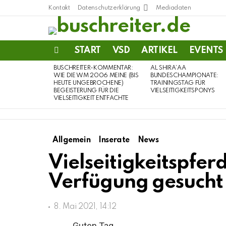
Kontakt
Datenschutzerklärung
Mediadaten
START
VSD
ARTIKEL
EVENTS
Menu
BUSCHREITER-KOMMENTAR:
AL SHIRA’AA
LATEST
WIE DIE WM 2006 MEINE (BIS
BUNDESCHAMPIONATE:
STORIES
HEUTE UNGEBROCHENE)
TRAININGSTAG FÜR
BEGEISTERUNG FÜR DIE
VIELSEITIGKEITSPONYS
VIELSEITIGKEIT ENTFACHTE
Allgemein
Inserate
News
Vielseitigkeitspferd
Verfügung gesucht
8. Mai 2021, 14:12
Guten Tag,