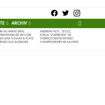
facebook
twitter
instagram
SEARCH
TE
ARCHIV
PIN AU HARAS (FRA):
ANDREW HOY: „STOLZ,
ERNATIONALER SIEG FÜR
FOKUS, VORFREUDE“ IM
A LENA SCHAAF & PLATZ
VORFELD DER FEI WORLD
ÜR NICOLAI ALDINGER
CHAMPIONSHIPS IN AACHEN