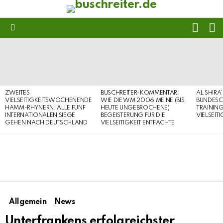
FOLL
S
US
Menu
LATEST
STORIES
ZWEITES
BUSCHREITER-KOMMENTAR:
AL SHIRA
VIELSEITIGKEITSWOCHENENDE
WIE DIE WM 2006 MEINE (BIS
BUNDESC
HAMM-RHYNERN: ALLE FÜNF
HEUTE UNGEBROCHENE)
TRAININ
INTERNATIONALEN SIEGE
BEGEISTERUNG FÜR DIE
VIELSEIT
GEHEN NACH DEUTSCHLAND
VIELSEITIGKEIT ENTFACHTE
Allgemein
News
Unterfrankens erfolgreichster