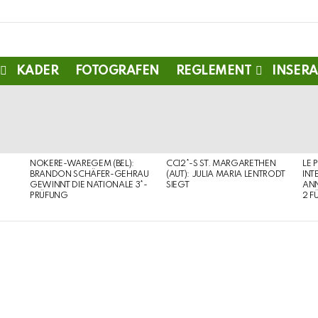
KADER
FOTOGRAFEN
REGLEMENT
INSERA
NOKERE-WAREGEM (BEL):
CCI2*-S ST. MARGARETHEN
LE 
BRANDON SCHÄFER-GEHRAU
(AUT): JULIA MARIA LENTRODT
INT
GEWINNT DIE NATIONALE 3*-
SIEGT
ANN
PRÜFUNG
2 F