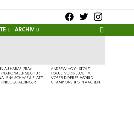
facebook
twitter
instagram
SEARCH
TE
ARCHIV
PIN AU HARAS (FRA):
ANDREW HOY: „STOLZ,
ERNATIONALER SIEG FÜR
FOKUS, VORFREUDE“ IM
A LENA SCHAAF & PLATZ
VORFELD DER FEI WORLD
ÜR NICOLAI ALDINGER
CHAMPIONSHIPS IN AACHEN