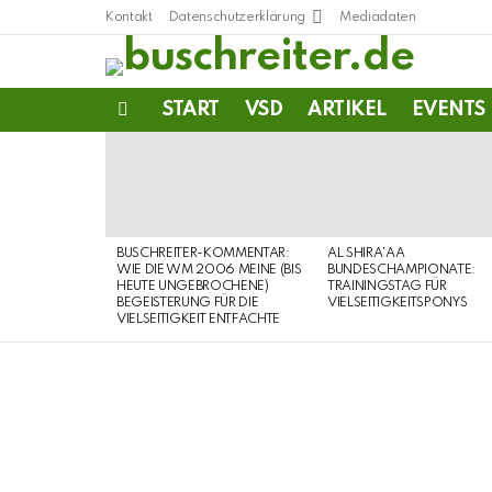
Kontakt
Datenschutzerklärung
Mediadaten
START
VSD
ARTIKEL
EVENTS
Menu
LATEST
STORIES
BUSCHREITER-KOMMENTAR:
AL SHIRA’AA
WIE DIE WM 2006 MEINE (BIS
BUNDESCHAMPIONATE:
HEUTE UNGEBROCHENE)
TRAININGSTAG FÜR
BEGEISTERUNG FÜR DIE
VIELSEITIGKEITSPONYS
VIELSEITIGKEIT ENTFACHTE