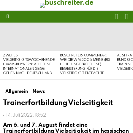
FOLL
S
US
Menu
LATEST
STORIES
ZWEITES
BUSCHREITER-KOMMENTAR:
AL SHIRA
VIELSEITIGKEITSWOCHENENDE
WIE DIE WM 2006 MEINE (BIS
BUNDESC
HAMM-RHYNERN: ALLE FÜNF
HEUTE UNGEBROCHENE)
TRAININ
INTERNATIONALEN SIEGE
BEGEISTERUNG FÜR DIE
VIELSEIT
GEHEN NACH DEUTSCHLAND
VIELSEITIGKEIT ENTFACHTE
Allgemein
News
Trainerfortbildung Vielseitigkeit
14. Juli 2022, 18:52
Am 6. und 7. August findet eine
Trainerfortbildung Vielseitigkeit im hessischen