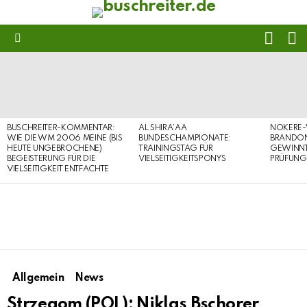
FOLL
S
US
Menu
LATEST
STORIES
BUSCHREITER-KOMMENTAR:
AL SHIRA’AA
NOKERE-
WIE DIE WM 2006 MEINE (BIS
BUNDESCHAMPIONATE:
BRANDON
HEUTE UNGEBROCHENE)
TRAININGSTAG FÜR
GEWINNT 
BEGEISTERUNG FÜR DIE
VIELSEITIGKEITSPONYS
PRÜFUNG
VIELSEITIGKEIT ENTFACHTE
Allgemein
News
Strzegom (POL): Niklas Bschorer