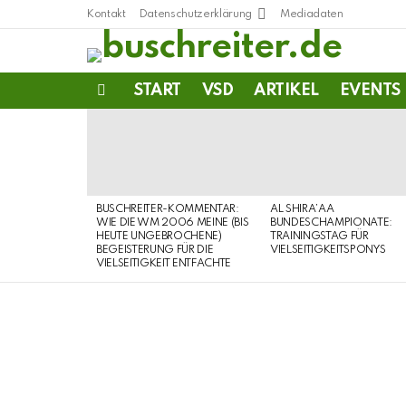
Kontakt
Datenschutzerklärung
Mediadaten
START
VSD
ARTIKEL
EVENTS
Menu
LATEST
STORIES
BUSCHREITER-KOMMENTAR:
AL SHIRA’AA
WIE DIE WM 2006 MEINE (BIS
BUNDESCHAMPIONATE:
HEUTE UNGEBROCHENE)
TRAININGSTAG FÜR
BEGEISTERUNG FÜR DIE
VIELSEITIGKEITSPONYS
VIELSEITIGKEIT ENTFACHTE