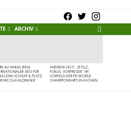
facebook
twitter
instagram
SEARCH
TE
ARCHIV
PIN AU HARAS (FRA):
ANDREW HOY: „STOLZ,
ERNATIONALER SIEG FÜR
FOKUS, VORFREUDE“ IM
A LENA SCHAAF & PLATZ
VORFELD DER FEI WORLD
ÜR NICOLAI ALDINGER
CHAMPIONSHIPS IN AACHEN