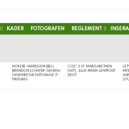
KADER
FOTOGRAFEN
REGLEMENT
INSERA
NOKERE-WAREGEM (BEL):
CCI2*-S ST. MARGARETHEN
LE 
BRANDON SCHÄFER-GEHRAU
(AUT): JULIA MARIA LENTRODT
INT
GEWINNT DIE NATIONALE 3*-
SIEGT
ANN
PRÜFUNG
2 F