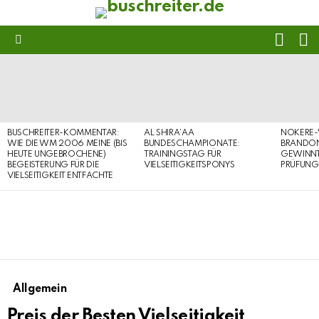
FOLL
S
US
Menu
LATEST
STORIES
BUSCHREITER-KOMMENTAR:
AL SHIRA’AA
NOKERE-
WIE DIE WM 2006 MEINE (BIS
BUNDESCHAMPIONATE:
BRANDON
HEUTE UNGEBROCHENE)
TRAININGSTAG FÜR
GEWINNT 
BEGEISTERUNG FÜR DIE
VIELSEITIGKEITSPONYS
PRÜFUNG
VIELSEITIGKEIT ENTFACHTE
Allgemein
Preis der Besten Vielseitigkeit