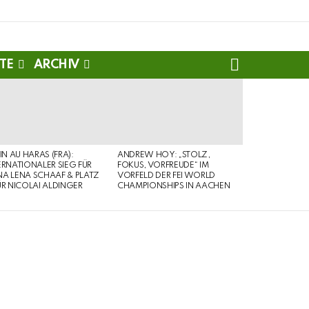
SEARCH
TE
ARCHIV
PIN AU HARAS (FRA):
ANDREW HOY: „STOLZ,
ERNATIONALER SIEG FÜR
FOKUS, VORFREUDE“ IM
A LENA SCHAAF & PLATZ
VORFELD DER FEI WORLD
ÜR NICOLAI ALDINGER
CHAMPIONSHIPS IN AACHEN