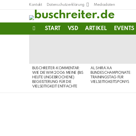
Kontakt
Datenschutzerklärung
Mediadaten
START
VSD
ARTIKEL
EVENTS
Menu
LATEST
STORIES
BUSCHREITER-KOMMENTAR:
AL SHIRA’AA
WIE DIE WM 2006 MEINE (BIS
BUNDESCHAMPIONATE:
HEUTE UNGEBROCHENE)
TRAININGSTAG FÜR
BEGEISTERUNG FÜR DIE
VIELSEITIGKEITSPONYS
VIELSEITIGKEIT ENTFACHTE