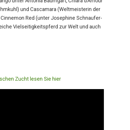
mango unter Antonia Baumgart, Chiara d’Amour
Lehmkuhl) und Cascamara (Weltmeisterin der
), Cinnemon Red (unter Josephine Schnaufer-
eiche Vielseitigkeitspferd zur Welt und auch
schen Zucht lesen Sie hier