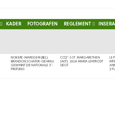
KADER
FOTOGRAFEN
REGLEMENT
INSERA
NOKERE-WAREGEM (BEL):
CCI2*-S ST. MARGARETHEN
LE 
BRANDON SCHÄFER-GEHRAU
(AUT): JULIA MARIA LENTRODT
INT
GEWINNT DIE NATIONALE 3*-
SIEGT
ANN
PRÜFUNG
2 F