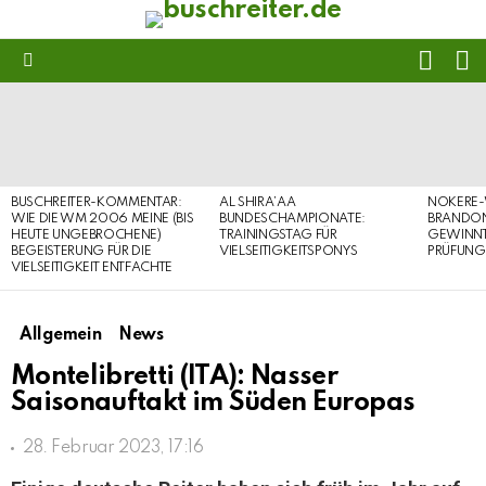
FOLL
S
US
Menu
LATEST
STORIES
BUSCHREITER-KOMMENTAR:
AL SHIRA’AA
NOKERE-
WIE DIE WM 2006 MEINE (BIS
BUNDESCHAMPIONATE:
BRANDON
HEUTE UNGEBROCHENE)
TRAININGSTAG FÜR
GEWINNT 
BEGEISTERUNG FÜR DIE
VIELSEITIGKEITSPONYS
PRÜFUNG
VIELSEITIGKEIT ENTFACHTE
Allgemein
News
Montelibretti (ITA): Nasser
Saisonauftakt im Süden Europas
28. Februar 2023, 17:16