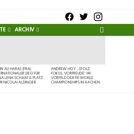
facebook
twitter
instagram
SEARCH
TE
ARCHIV
PIN AU HARAS (FRA):
ANDREW HOY: „STOLZ,
ERNATIONALER SIEG FÜR
FOKUS, VORFREUDE“ IM
A LENA SCHAAF & PLATZ
VORFELD DER FEI WORLD
ÜR NICOLAI ALDINGER
CHAMPIONSHIPS IN AACHEN