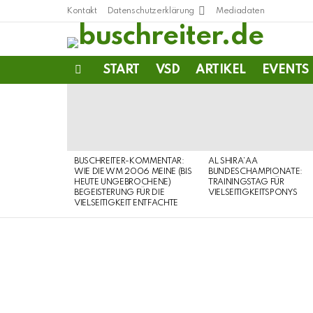
Kontakt
Datenschutzerklärung
Mediadaten
START
VSD
ARTIKEL
EVENTS
Menu
LATEST
STORIES
BUSCHREITER-KOMMENTAR:
AL SHIRA’AA
WIE DIE WM 2006 MEINE (BIS
BUNDESCHAMPIONATE:
HEUTE UNGEBROCHENE)
TRAININGSTAG FÜR
BEGEISTERUNG FÜR DIE
VIELSEITIGKEITSPONYS
VIELSEITIGKEIT ENTFACHTE