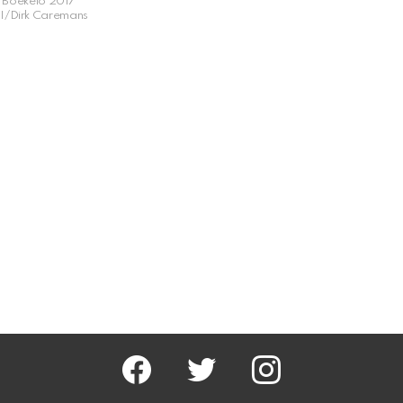
 Boekelo 2017
I/Dirk Caremans
facebook
twitter
instagram