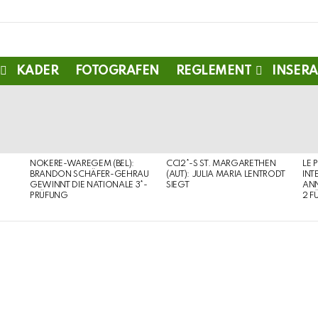
KADER
FOTOGRAFEN
REGLEMENT
INSERA
NOKERE-WAREGEM (BEL):
CCI2*-S ST. MARGARETHEN
LE 
BRANDON SCHÄFER-GEHRAU
(AUT): JULIA MARIA LENTRODT
INT
GEWINNT DIE NATIONALE 3*-
SIEGT
ANN
PRÜFUNG
2 F