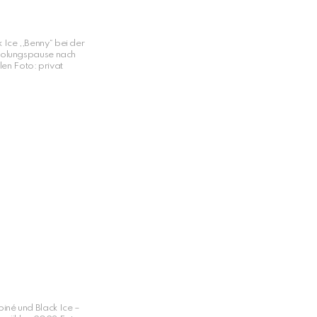
 Ice ,,Benny“ bei der
holungspause nach
en Foto: privat
iné und Black Ice –