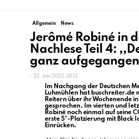
Allgemein
News
Jerômé Robiné in 
Nachlese Teil 4: ,,D
ganz aufgegangen
22. Juni 2023, 23:12
Im Nachgang der Deutschen Mei
Luhmühlen hat buschreiter.de m
Reitern über ihr Wochenende in
gesprochen. Im vierten und let
Robiné noch einmal auf seine CC
erste 5*-Platzierung mit Black I
Einrücken.