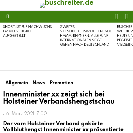
FOLL
S
US
Menu
SHORTLIST FÜR NACHWUCHS-
ZWEITES
BUSCHRE
LATEST
EM VIELSEITIGKEIT
VIELSEITIGKEITSWOCHENENDE
WIE DIE 
STORIES
AUFGESTELLT
HAMM-RHYNERN: ALLE FÜNF
HEUTE U
INTERNATIONALEN SIEGE
BEGEISTE
GEHEN NACH DEUTSCHLAND
VIELSEIT
Allgemein
News
Promotion
Innenminister xx zeigt sich bei
Holsteiner Verbandshengstschau
6. März 2021, 7:00
Der vom Holsteiner Verband gekörte
Vollbluthengst Innenminister xx präsentierte