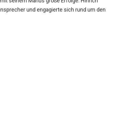
 mit seinem Marius große Erfolge. Hinrich
ensprecher und engagierte sich rund um den