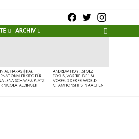
facebook
twitter
instagram
SEARCH
TE
ARCHIV
PIN AU HARAS (FRA):
ANDREW HOY: „STOLZ,
ERNATIONALER SIEG FÜR
FOKUS, VORFREUDE“ IM
A LENA SCHAAF & PLATZ
VORFELD DER FEI WORLD
ÜR NICOLAI ALDINGER
CHAMPIONSHIPS IN AACHEN