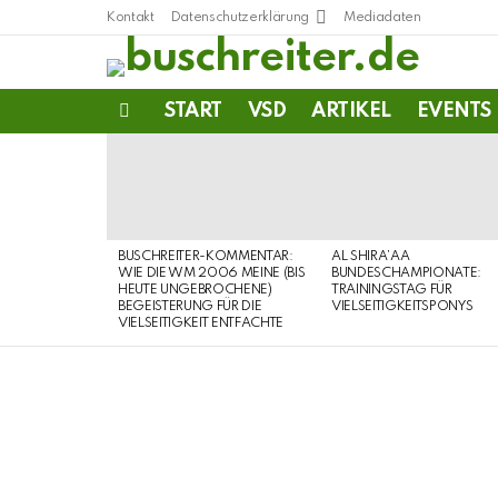
Kontakt
Datenschutzerklärung
Mediadaten
START
VSD
ARTIKEL
EVENTS
Menu
LATEST
STORIES
BUSCHREITER-KOMMENTAR:
AL SHIRA’AA
WIE DIE WM 2006 MEINE (BIS
BUNDESCHAMPIONATE:
HEUTE UNGEBROCHENE)
TRAININGSTAG FÜR
BEGEISTERUNG FÜR DIE
VIELSEITIGKEITSPONYS
VIELSEITIGKEIT ENTFACHTE