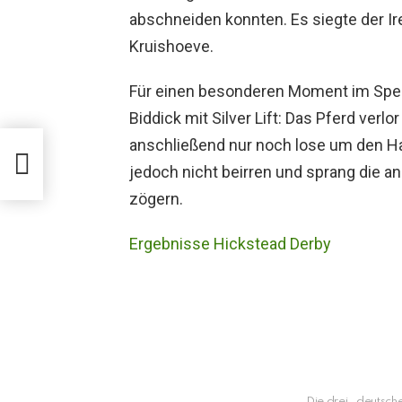
abschneiden konnten. Es siegte der I
Kruishoeve.
Für einen besonderen Moment im Spee
Biddick mit Silver Lift: Das Pferd verl
anschließend nur noch lose um den Hals
OL):
L
jedoch nicht beirren und sprang die 
zögern.
Ergebnisse Hickstead Derby
Die drei ,,deutsche