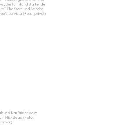
s, der für Irland startende
it C The Stars und Sandra
ed`s La Vista (Foto: privat)
th und Kai Rüder beim
 in Hickstead (Foto:
privat)