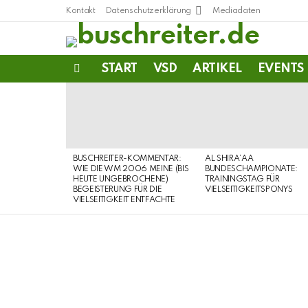
Kontakt
Datenschutzerklärung
Mediadaten
START
VSD
ARTIKEL
EVENTS
Menu
LATEST
STORIES
BUSCHREITER-KOMMENTAR:
AL SHIRA’AA
WIE DIE WM 2006 MEINE (BIS
BUNDESCHAMPIONATE:
HEUTE UNGEBROCHENE)
TRAININGSTAG FÜR
BEGEISTERUNG FÜR DIE
VIELSEITIGKEITSPONYS
VIELSEITIGKEIT ENTFACHTE