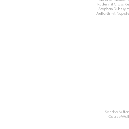
Rüder mit Cross Key
Stephan Dubsky m
Auffarth mit Nupafe
Sandra Auffar
Course Walk