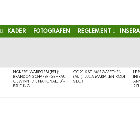
KADER
FOTOGRAFEN
REGLEMENT
INSERA
NOKERE-WAREGEM (BEL):
CCI2*-S ST. MARGARETHEN
LE 
BRANDON SCHÄFER-GEHRAU
(AUT): JULIA MARIA LENTRODT
INT
GEWINNT DIE NATIONALE 3*-
SIEGT
ANN
PRÜFUNG
2 F