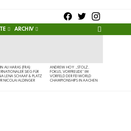
facebook
twitter
instagram
SEARCH
TE
ARCHIV
PIN AU HARAS (FRA):
ANDREW HOY: „STOLZ,
ERNATIONALER SIEG FÜR
FOKUS, VORFREUDE“ IM
A LENA SCHAAF & PLATZ
VORFELD DER FEI WORLD
ÜR NICOLAI ALDINGER
CHAMPIONSHIPS IN AACHEN