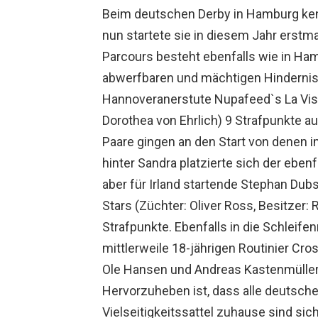
Beim deutschen Derby in Hamburg kenn
nun startete sie in diesem Jahr erstm
Parcours besteht ebenfalls wie in Ha
abwerfbaren und mächtigen Hinderniss
Hannoveranerstute Nupafeed`s La Vista
Dorothea von Ehrlich) 9 Strafpunkte a
Paare gingen an den Start von denen im
hinter Sandra platzierte sich der ebe
aber für Irland startende Stephan Dub
Stars (Züchter: Oliver Ross, Besitzer:
Strafpunkte. Ebenfalls in die Schleifen
mittlerweile 18-jährigen Routinier Cro
Ole Hansen und Andreas Kastenmüller
Hervorzuheben ist, dass alle deutsch
Vielseitigkeitssattel zuhause sind si