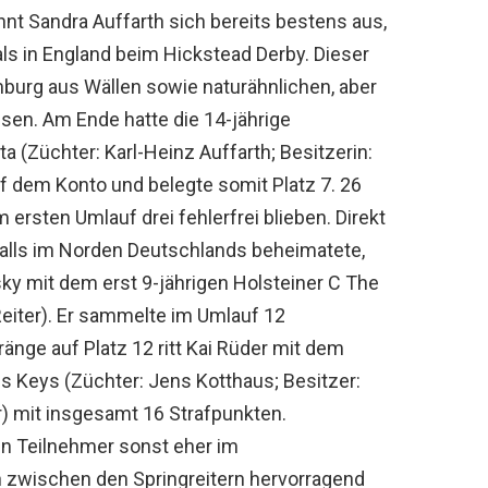
t Sandra Auffarth sich bereits bestens aus,
als in England beim Hickstead Derby. Dieser
mburg aus Wällen sowie naturähnlichen, aber
en. Am Ende hatte die 14-jährige
 (Züchter: Karl-Heinz Auffarth; Besitzerin:
uf dem Konto und belegte somit Platz 7. 26
 ersten Umlauf drei fehlerfrei blieben. Direkt
nfalls im Norden Deutschlands beheimatete,
sky mit dem erst 9-jährigen Holsteiner C The
 Reiter). Er sammelte im Umlauf 12
ränge auf Platz 12 ritt Kai Rüder mit dem
ss Keys (Züchter: Jens Kotthaus; Besitzer:
) mit insgesamt 16 Strafpunkten.
en Teilnehmer sonst eher im
ch zwischen den Springreitern hervorragend