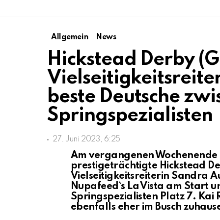
Allgemein
News
Hickstead Derby (G
Vielseitigkeitsreit
beste Deutsche zwi
Springspezialisten
27. Juni 2023, 6:25
Am vergangenen Wochenende f
prestigeträchtigte Hickstead De
Vielseitigkeitsreiterin Sandra 
Nupafeed`s La Vista am Start u
Springspezialisten Platz 7. Ka
ebenfalls eher im Busch zuhause