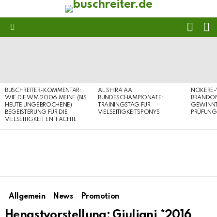
FOLL
S
US
Menu
LATEST
STORIES
BUSCHREITER-KOMMENTAR:
AL SHIRA’AA
NOKERE-
WIE DIE WM 2006 MEINE (BIS
BUNDESCHAMPIONATE:
BRANDON
HEUTE UNGEBROCHENE)
TRAININGSTAG FÜR
GEWINNT 
BEGEISTERUNG FÜR DIE
VIELSEITIGKEITSPONYS
PRÜFUNG
VIELSEITIGKEIT ENTFACHTE
Allgemein
News
Promotion
Hengstvorstellung: Giuliani *2016