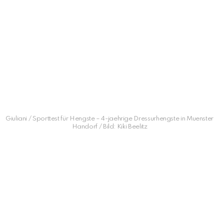
Giuliani / Sporttest für Hengste – 4-jaehrige Dressurhengste in Muenster
Handorf / Bild: Kiki Beelitz