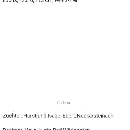
Fuchs, *2016, 173 cm, WFFS-frei
Giuliani
Züchter: Horst und Isabel Ebert, Neckarsteinach