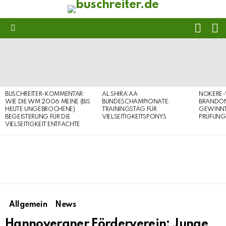
FOLL
S
US
Menu
LATEST
STORIES
BUSCHREITER-KOMMENTAR:
AL SHIRA’AA
NOKERE-
WIE DIE WM 2006 MEINE (BIS
BUNDESCHAMPIONATE:
BRANDON
HEUTE UNGEBROCHENE)
TRAININGSTAG FÜR
GEWINNT 
BEGEISTERUNG FÜR DIE
VIELSEITIGKEITSPONYS
PRÜFUNG
VIELSEITIGKEIT ENTFACHTE
Allgemein
News
Hannoveraner Förderverein: Junge