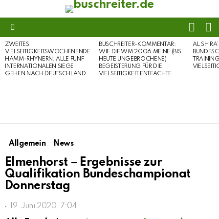
FOLL
S
US
Menu
ZWEITES
BUSCHREITER-KOMMENTAR:
AL SHIRA
LATEST
VIELSEITIGKEITSWOCHENENDE
WIE DIE WM 2006 MEINE (BIS
BUNDESC
STORIES
HAMM-RHYNERN: ALLE FÜNF
HEUTE UNGEBROCHENE)
TRAININ
INTERNATIONALEN SIEGE
BEGEISTERUNG FÜR DIE
VIELSEIT
GEHEN NACH DEUTSCHLAND
VIELSEITIGKEIT ENTFACHTE
Allgemein
News
Elmenhorst – Ergebnisse zur
Qualifikation Bundeschampionat
Donnerstag
19. Juni 2020, 7:04