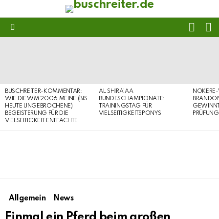
FOLL
S
US
Menu
LATEST
STORIES
BUSCHREITER-KOMMENTAR:
AL SHIRA’AA
NOKERE-
WIE DIE WM 2006 MEINE (BIS
BUNDESCHAMPIONATE:
BRANDON
HEUTE UNGEBROCHENE)
TRAININGSTAG FÜR
GEWINNT 
BEGEISTERUNG FÜR DIE
VIELSEITIGKEITSPONYS
PRÜFUNG
VIELSEITIGKEIT ENTFACHTE
Allgemein
News
Einmal ein Pferd beim großen