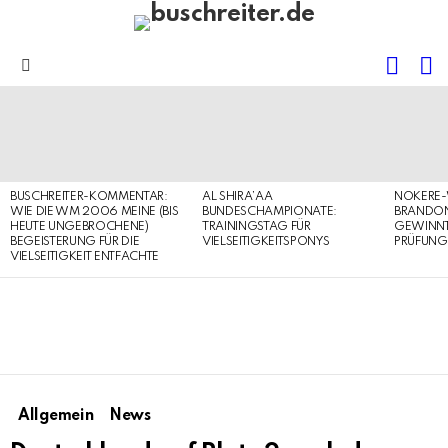
FOLL
S
US
Menu
LATEST
STORIES
BUSCHREITER-KOMMENTAR:
AL SHIRA’AA
NOKERE-
WIE DIE WM 2006 MEINE (BIS
BUNDESCHAMPIONATE:
BRANDON
HEUTE UNGEBROCHENE)
TRAININGSTAG FÜR
GEWINNT 
BEGEISTERUNG FÜR DIE
VIELSEITIGKEITSPONYS
PRÜFUNG
VIELSEITIGKEIT ENTFACHTE
Allgemein
News