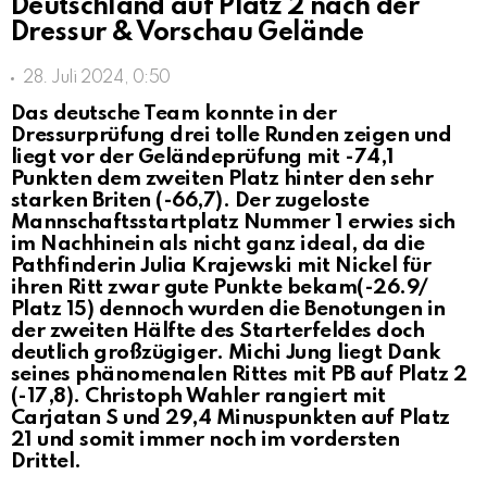
Deutschland auf Platz 2 nach der
Dressur & Vorschau Gelände
28. Juli 2024, 0:50
Das deutsche Team konnte in der
Dressurprüfung drei tolle Runden zeigen und
liegt vor der Geländeprüfung mit -74,1
Punkten dem zweiten Platz hinter den sehr
starken Briten (-66,7). Der zugeloste
Mannschaftsstartplatz Nummer 1 erwies sich
im Nachhinein als nicht ganz ideal, da die
Pathfinderin Julia Krajewski mit Nickel für
ihren Ritt zwar gute Punkte bekam(-26.9/
Platz 15) dennoch wurden die Benotungen in
der zweiten Hälfte des Starterfeldes doch
deutlich großzügiger. Michi Jung liegt Dank
seines phänomenalen Rittes mit PB auf Platz 2
(-17,8). Christoph Wahler rangiert mit
Carjatan S und 29,4 Minuspunkten auf Platz
21 und somit immer noch im vordersten
Drittel.