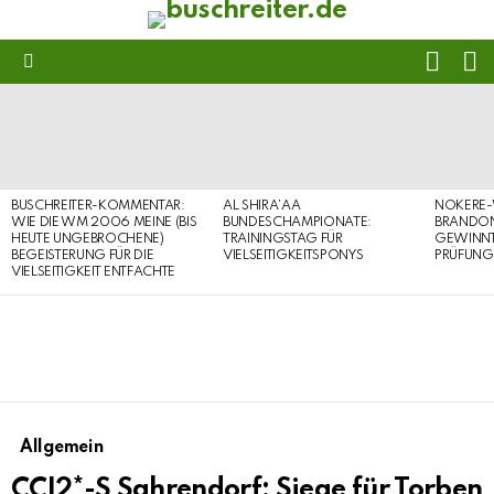
FOLL
S
US
Menu
LATEST
STORIES
BUSCHREITER-KOMMENTAR:
AL SHIRA’AA
NOKERE-
WIE DIE WM 2006 MEINE (BIS
BUNDESCHAMPIONATE:
BRANDON
HEUTE UNGEBROCHENE)
TRAININGSTAG FÜR
GEWINNT 
BEGEISTERUNG FÜR DIE
VIELSEITIGKEITSPONYS
PRÜFUNG
VIELSEITIGKEIT ENTFACHTE
Allgemein
CCI2*-S Sahrendorf: Siege für Torben