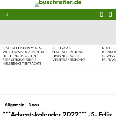
FOLL
S
US
Menu
LATEST
STORIES
BUSCHREITER-KOMMENTAR:
AL SHIRA’AA
NOKERE-
WIE DIE WM 2006 MEINE (BIS
BUNDESCHAMPIONATE:
BRANDON
HEUTE UNGEBROCHENE)
TRAININGSTAG FÜR
GEWINNT 
BEGEISTERUNG FÜR DIE
VIELSEITIGKEITSPONYS
PRÜFUNG
VIELSEITIGKEIT ENTFACHTE
Allgemein
News
***Adventskalender 2022*** -5- Felix