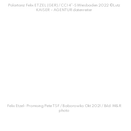
Polartanz Felix ETZEL (GER) / CCI 4*-S Wiesbaden 2022 ©Lutz
KAISER – AGENTUR datenreiter
Felix Etzel- Promising Pete TSF / Baborowko Okt 2021 / Bild: M&R
photo