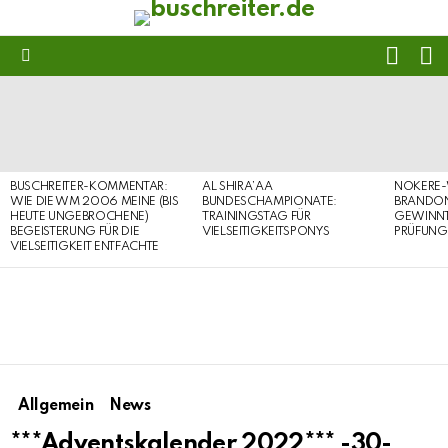
FOLL
S
US
Menu
LATEST
STORIES
BUSCHREITER-KOMMENTAR:
AL SHIRA’AA
NOKERE-
WIE DIE WM 2006 MEINE (BIS
BUNDESCHAMPIONATE:
BRANDON
HEUTE UNGEBROCHENE)
TRAININGSTAG FÜR
GEWINNT 
BEGEISTERUNG FÜR DIE
VIELSEITIGKEITSPONYS
PRÜFUNG
VIELSEITIGKEIT ENTFACHTE
Allgemein
News
***Adventskalender 2022*** -30-