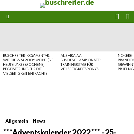
FOLL
S
US
Menu
LATEST
STORIES
BUSCHREITER-KOMMENTAR:
AL SHIRA’AA
NOKERE-
WIE DIE WM 2006 MEINE (BIS
BUNDESCHAMPIONATE:
BRANDON
HEUTE UNGEBROCHENE)
TRAININGSTAG FÜR
GEWINNT 
BEGEISTERUNG FÜR DIE
VIELSEITIGKEITSPONYS
PRÜFUNG
VIELSEITIGKEIT ENTFACHTE
Allgemein
News
***Adventskalender 2022*** -25-