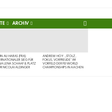
SEARCH
TE
ARCHIV
PIN AU HARAS (FRA):
ANDREW HOY: „STOLZ,
ERNATIONALER SIEG FÜR
FOKUS, VORFREUDE“ IM
A LENA SCHAAF & PLATZ
VORFELD DER FEI WORLD
ÜR NICOLAI ALDINGER
CHAMPIONSHIPS IN AACHEN