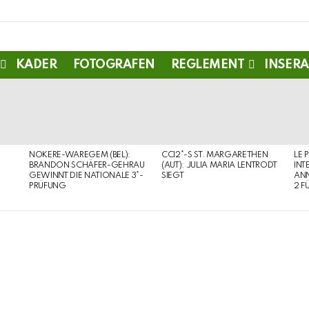
KADER
FOTOGRAFEN
REGLEMENT
INSERA
NOKERE-WAREGEM (BEL):
CCI2*-S ST. MARGARETHEN
LE 
BRANDON SCHÄFER-GEHRAU
(AUT): JULIA MARIA LENTRODT
INT
GEWINNT DIE NATIONALE 3*-
SIEGT
ANN
PRÜFUNG
2 F