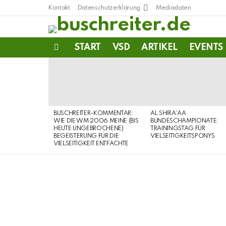
Kontakt
Datenschutzerklärung
Mediadaten
START
VSD
ARTIKEL
EVENTS
Menu
LATEST
STORIES
BUSCHREITER-KOMMENTAR:
AL SHIRA’AA
WIE DIE WM 2006 MEINE (BIS
BUNDESCHAMPIONATE:
HEUTE UNGEBROCHENE)
TRAININGSTAG FÜR
BEGEISTERUNG FÜR DIE
VIELSEITIGKEITSPONYS
VIELSEITIGKEIT ENTFACHTE