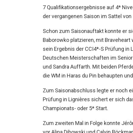
7 Qualifikationsergebnisse auf 4* Niv
der vergangenen Saison im Sattel von B
Schon zum Saisonauftakt konnte er sich
Baborowko platzieren, mit Braveheart w
sein Ergebnis der CCI4*-S Prüfung in 
Deutschen Meisterschaften im Seniore
und Sandra Auffarth. Mit beiden Pferde
die WM in Haras du Pin behaupten und
Zum Saisonabschluss legte er noch ein
Prüfung in Lignières sichert er sich da
Championats- oder 5* Start.
Zum zweiten Mal in Folge konnte Jér
vor Alina Dibowski und Calvin Böckma