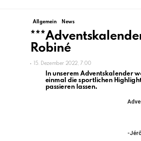
Allgemein
News
***Adventskalender
Robiné
15. Dezember 2022, 7:00
In unserem Adventskalender wo
einmal die sportlichen Highligh
passieren lassen.
Adve
-Jér