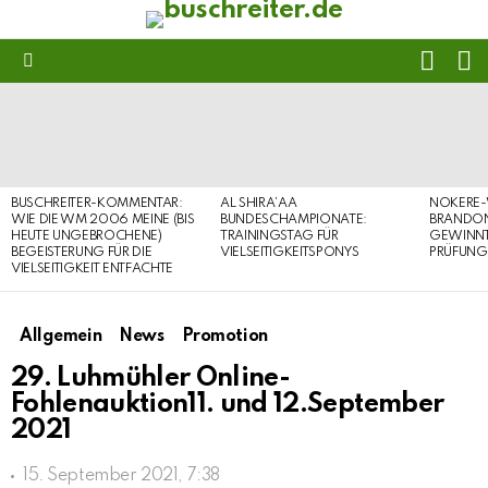
FOLL
S
US
Menu
LATEST
STORIES
BUSCHREITER-KOMMENTAR:
AL SHIRA’AA
NOKERE-
WIE DIE WM 2006 MEINE (BIS
BUNDESCHAMPIONATE:
BRANDON
HEUTE UNGEBROCHENE)
TRAININGSTAG FÜR
GEWINNT 
BEGEISTERUNG FÜR DIE
VIELSEITIGKEITSPONYS
PRÜFUNG
VIELSEITIGKEIT ENTFACHTE
Allgemein
News
Promotion
29. Luhmühler Online-
Fohlenauktion11. und 12.September
2021
15. September 2021, 7:38