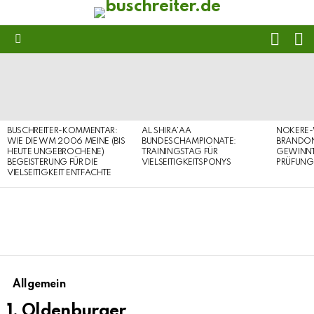
FOLL
S
US
Menu
LATEST
STORIES
BUSCHREITER-KOMMENTAR:
AL SHIRA’AA
NOKERE-
WIE DIE WM 2006 MEINE (BIS
BUNDESCHAMPIONATE:
BRANDON
HEUTE UNGEBROCHENE)
TRAININGSTAG FÜR
GEWINNT 
BEGEISTERUNG FÜR DIE
VIELSEITIGKEITSPONYS
PRÜFUNG
VIELSEITIGKEIT ENTFACHTE
Allgemein
1. Oldenburger