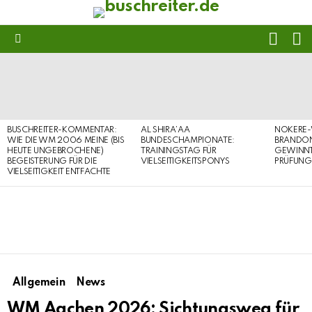
FOLL
S
US
Menu
LATEST
STORIES
BUSCHREITER-KOMMENTAR:
AL SHIRA’AA
NOKERE-
WIE DIE WM 2006 MEINE (BIS
BUNDESCHAMPIONATE:
BRANDON
HEUTE UNGEBROCHENE)
TRAININGSTAG FÜR
GEWINNT 
BEGEISTERUNG FÜR DIE
VIELSEITIGKEITSPONYS
PRÜFUNG
VIELSEITIGKEIT ENTFACHTE
Allgemein
News
WM Aachen 2026: Sichtungsweg für