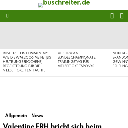
FOLL
S
US
Menu
LATEST
STORIES
BUSCHREITER-KOMMENTAR:
AL SHIRA’AA
NOKERE-
WIE DIE WM 2006 MEINE (BIS
BUNDESCHAMPIONATE:
BRANDON
HEUTE UNGEBROCHENE)
TRAININGSTAG FÜR
GEWINNT 
BEGEISTERUNG FÜR DIE
VIELSEITIGKEITSPONYS
PRÜFUNG
VIELSEITIGKEIT ENTFACHTE
Allgemein
News
Valentine FRH bricht sich beim