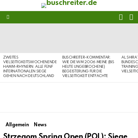
FOLL
S
US
Menu
LATEST
STORIES
ZWEITES
BUSCHREITER-KOMMENTAR:
AL SHIRA
VIELSEITIGKEITSWOCHENENDE
WIE DIE WM 2006 MEINE (BIS
BUNDESC
HAMM-RHYNERN: ALLE FÜNF
HEUTE UNGEBROCHENE)
TRAININ
INTERNATIONALEN SIEGE
BEGEISTERUNG FÜR DIE
VIELSEIT
GEHEN NACH DEUTSCHLAND
VIELSEITIGKEIT ENTFACHTE
Allgemein
News
Strzegom Spring Open (POL): Siege