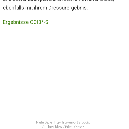
ebenfalls mit ihrem Dressurergebnis.
Ergebnisse CCI3*-S
Nele Spiering- Travenort’s Lucio
/ Luhmühlen / Bild: Kerstin