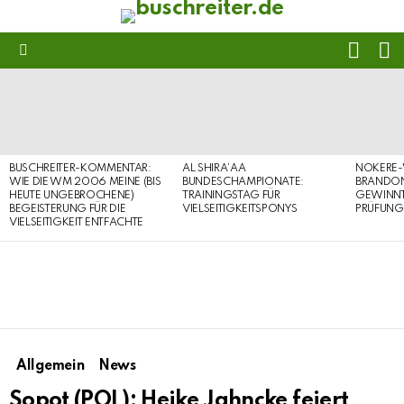
FOLL
S
US
Menu
LATEST
STORIES
BUSCHREITER-KOMMENTAR:
AL SHIRA’AA
NOKERE-
WIE DIE WM 2006 MEINE (BIS
BUNDESCHAMPIONATE:
BRANDON
HEUTE UNGEBROCHENE)
TRAININGSTAG FÜR
GEWINNT 
BEGEISTERUNG FÜR DIE
VIELSEITIGKEITSPONYS
PRÜFUNG
VIELSEITIGKEIT ENTFACHTE
Allgemein
News
Sopot (POL): Heike Jahncke feiert