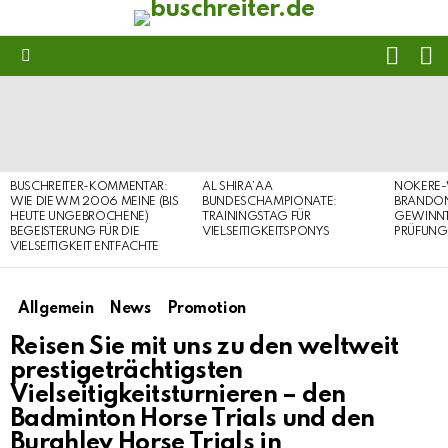
FOLL
S
US
Menu
LATEST
STORIES
BUSCHREITER-KOMMENTAR:
AL SHIRA’AA
NOKERE-
WIE DIE WM 2006 MEINE (BIS
BUNDESCHAMPIONATE:
BRANDON
HEUTE UNGEBROCHENE)
TRAININGSTAG FÜR
GEWINNT 
BEGEISTERUNG FÜR DIE
VIELSEITIGKEITSPONYS
PRÜFUNG
VIELSEITIGKEIT ENTFACHTE
Allgemein
News
Promotion
Reisen Sie mit uns zu den weltweit
prestigeträchtigsten
Vielseitigkeitsturnieren – den
Badminton Horse Trials und den
Burghley Horse Trials in