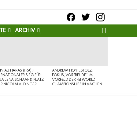
facebook
twitter
instagram
SEARCH
TE
ARCHIV
PIN AU HARAS (FRA):
ANDREW HOY: „STOLZ,
ERNATIONALER SIEG FÜR
FOKUS, VORFREUDE“ IM
A LENA SCHAAF & PLATZ
VORFELD DER FEI WORLD
ÜR NICOLAI ALDINGER
CHAMPIONSHIPS IN AACHEN