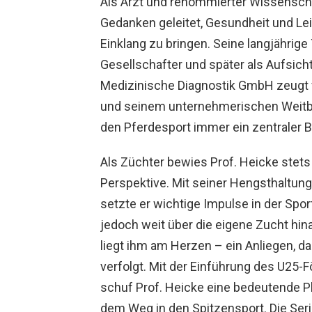
Als Arzt und renommierter Wissenscha
Gedanken geleitet, Gesundheit und Le
Einklang zu bringen. Seine langjährige
Gesellschafter und später als Aufsic
Medizinische Diagnostik GmbH
zeugt 
und seinem unternehmerischen Weitblic
den Pferdesport immer ein zentraler B
Als Züchter bewies Prof. Heicke stets
Perspektive. Mit seiner Hengsthaltun
setzte er wichtige Impulse in der Spo
jedoch weit über die eigene Zucht hin
liegt ihm am Herzen – ein Anliegen, d
verfolgt. Mit der Einführung des U25-F
schuf Prof. Heicke eine bedeutende Pl
dem Weg in den Spitzensport. Die Serie