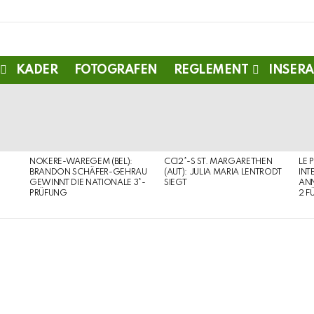
KADER
FOTOGRAFEN
REGLEMENT
INSERA
NOKERE-WAREGEM (BEL):
CCI2*-S ST. MARGARETHEN
LE 
BRANDON SCHÄFER-GEHRAU
(AUT): JULIA MARIA LENTRODT
INT
GEWINNT DIE NATIONALE 3*-
SIEGT
ANN
PRÜFUNG
2 F