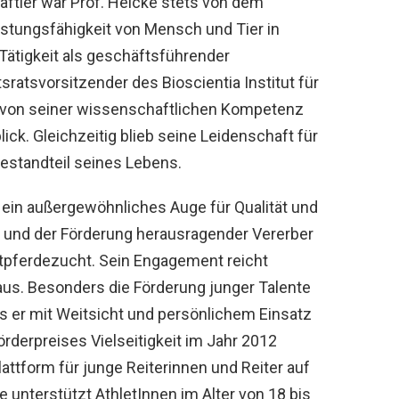
ftler war Prof. Heicke stets von dem
istungsfähigkeit von Mensch und Tier in
 Tätigkeit als geschäftsführender
htsratsvorsitzender des
Bioscientia Institut für
von seiner wissenschaftlichen Kompetenz
k. Gleichzeitig blieb seine Leidenschaft für
estandteil seines Lebens.
 ein außergewöhnliches Auge für Qualität und
g und der Förderung herausragender Vererber
rtpferdezucht. Sein Engagement reicht
aus. Besonders die Förderung junger Talente
as er mit Weitsicht und persönlichem Einsatz
örderpreises Vielseitigkeit im Jahr 2012
attform für junge Reiterinnen und Reiter auf
 unterstützt AthletInnen im Alter von 18 bis