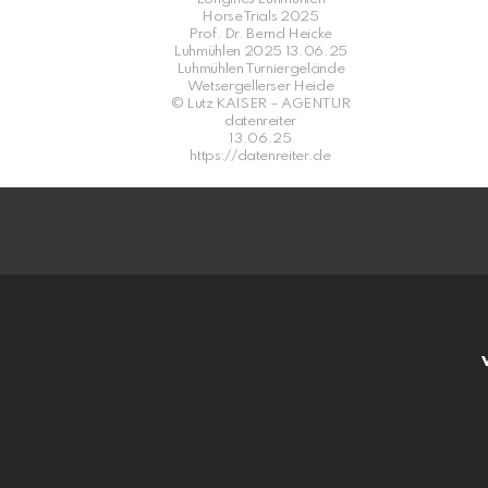
HorseTrials 2025
Prof. Dr. Bernd Heicke
Luhmühlen 2025 13.06.25
Luhmühlen Turniergelände
Wetsergellerser Heide
© Lutz KAISER – AGENTUR
datenreiter
13.06.25
https://datenreiter.de