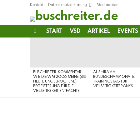
Kontakt
Datenschutzerklärung
Mediadaten
START
VSD
ARTIKEL
EVENTS
Menu
LATEST
STORIES
BUSCHREITER-KOMMENTAR:
AL SHIRA’AA
WIE DIE WM 2006 MEINE (BIS
BUNDESCHAMPIONATE:
HEUTE UNGEBROCHENE)
TRAININGSTAG FÜR
BEGEISTERUNG FÜR DIE
VIELSEITIGKEITSPONYS
VIELSEITIGKEIT ENTFACHTE