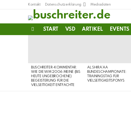
Kontakt
Datenschutzerklärung
Mediadaten
START
VSD
ARTIKEL
EVENTS
Menu
LATEST
STORIES
BUSCHREITER-KOMMENTAR:
AL SHIRA’AA
WIE DIE WM 2006 MEINE (BIS
BUNDESCHAMPIONATE:
HEUTE UNGEBROCHENE)
TRAININGSTAG FÜR
BEGEISTERUNG FÜR DIE
VIELSEITIGKEITSPONYS
VIELSEITIGKEIT ENTFACHTE