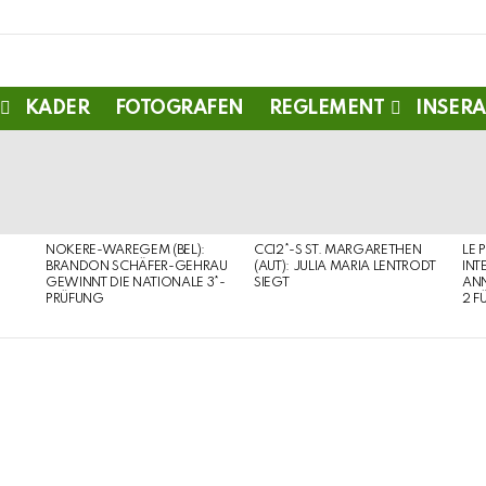
KADER
FOTOGRAFEN
REGLEMENT
INSERA
NOKERE-WAREGEM (BEL):
CCI2*-S ST. MARGARETHEN
LE 
BRANDON SCHÄFER-GEHRAU
(AUT): JULIA MARIA LENTRODT
INT
GEWINNT DIE NATIONALE 3*-
SIEGT
ANN
PRÜFUNG
2 F