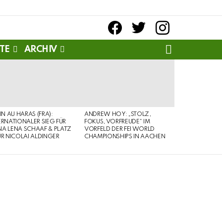
facebook
twitter
instagram
SEARCH
TE
ARCHIV
PIN AU HARAS (FRA):
ANDREW HOY: „STOLZ,
ERNATIONALER SIEG FÜR
FOKUS, VORFREUDE“ IM
A LENA SCHAAF & PLATZ
VORFELD DER FEI WORLD
ÜR NICOLAI ALDINGER
CHAMPIONSHIPS IN AACHEN