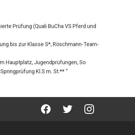
ierte Prüfung (Quali BuCha VS Pferd und
fung bis zur Klasse S*, Röschmann-Team-
m Hauptplatz, Jugendprüfungen, So
Springprüfung Kl.S m. St.** “
facebook
twitter
instagram